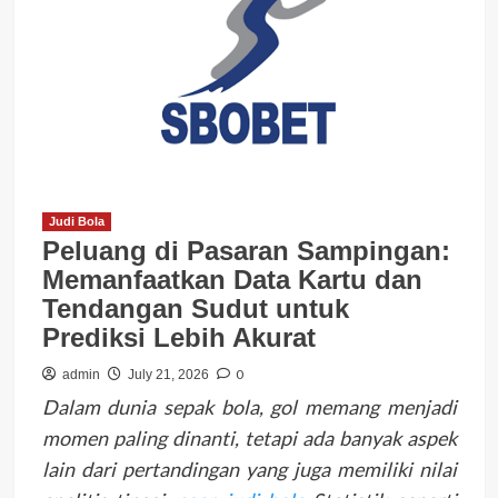
Judi Bola
Peluang di Pasaran Sampingan:
Memanfaatkan Data Kartu dan
Tendangan Sudut untuk
Prediksi Lebih Akurat
0
admin
July 21, 2026
Dalam dunia sepak bola, gol memang menjadi
momen paling dinanti, tetapi ada banyak aspek
lain dari pertandingan yang juga memiliki nilai