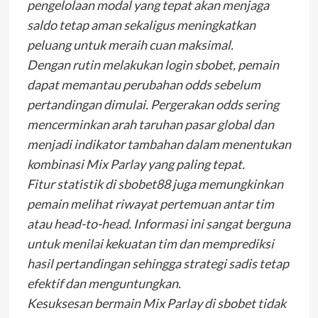
pengelolaan modal yang tepat akan menjaga
saldo tetap aman sekaligus meningkatkan
peluang untuk meraih cuan maksimal.
Dengan rutin melakukan login sbobet, pemain
dapat memantau perubahan odds sebelum
pertandingan dimulai. Pergerakan odds sering
mencerminkan arah taruhan pasar global dan
menjadi indikator tambahan dalam menentukan
kombinasi Mix Parlay yang paling tepat.
Fitur statistik di sbobet88 juga memungkinkan
pemain melihat riwayat pertemuan antar tim
atau head-to-head. Informasi ini sangat berguna
untuk menilai kekuatan tim dan memprediksi
hasil pertandingan sehingga strategi sadis tetap
efektif dan menguntungkan.
Kesuksesan bermain Mix Parlay di sbobet tidak