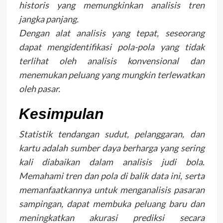
historis yang memungkinkan analisis tren
jangka panjang.
Dengan alat analisis yang tepat, seseorang
dapat mengidentifikasi pola-pola yang tidak
terlihat oleh analisis konvensional dan
menemukan peluang yang mungkin terlewatkan
oleh pasar.
Kesimpulan
Statistik tendangan sudut, pelanggaran, dan
kartu adalah sumber daya berharga yang sering
kali diabaikan dalam analisis judi bola.
Memahami tren dan pola di balik data ini, serta
memanfaatkannya untuk menganalisis pasaran
sampingan, dapat membuka peluang baru dan
meningkatkan akurasi prediksi secara