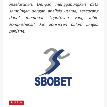
keseluruhan. Dengan menggabungkan data
sampingan dengan analisis utama, seseorang
dapat membuat keputusan yang lebih
komprehensif dan konsisten dalam jangka
panjang.
Judi Bola