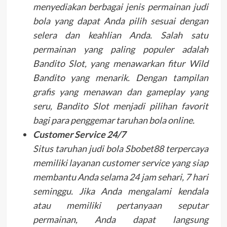
menyediakan berbagai jenis permainan judi
bola yang dapat Anda pilih sesuai dengan
selera dan keahlian Anda. Salah satu
permainan yang paling populer adalah
Bandito Slot, yang menawarkan fitur Wild
Bandito yang menarik. Dengan tampilan
grafis yang menawan dan gameplay yang
seru, Bandito Slot menjadi pilihan favorit
bagi para penggemar taruhan bola online.
Customer Service 24/7
Situs taruhan judi bola Sbobet88 terpercaya
memiliki layanan customer service yang siap
membantu Anda selama 24 jam sehari, 7 hari
seminggu. Jika Anda mengalami kendala
atau memiliki pertanyaan seputar
permainan, Anda dapat langsung