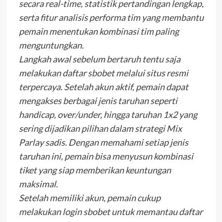
secara real-time, statistik pertandingan lengkap,
serta fitur analisis performa tim yang membantu
pemain menentukan kombinasi tim paling
menguntungkan.
Langkah awal sebelum bertaruh tentu saja
melakukan daftar sbobet melalui situs resmi
terpercaya. Setelah akun aktif, pemain dapat
mengakses berbagai jenis taruhan seperti
handicap, over/under, hingga taruhan 1x2 yang
sering dijadikan pilihan dalam strategi Mix
Parlay sadis. Dengan memahami setiap jenis
taruhan ini, pemain bisa menyusun kombinasi
tiket yang siap memberikan keuntungan
maksimal.
Setelah memiliki akun, pemain cukup
melakukan login sbobet untuk memantau daftar