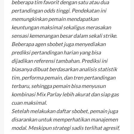
beberapa tim favorit dengan satu atau dua
pertandingan odds tinggi. Pendekatan ini
memungkinkan pemain mendapatkan
keuntungan maksimal sekaligus merasakan
sensasi kemenangan besar dalam sekali strike.
Beberapa agen sbobet juga menyediakan
prediksi pertandingan harian yang bisa
dijadikan referensi tambahan. Prediksi ini
biasanya dibuat berdasarkan analisis statistik
tim, performa pemain, dan tren pertandingan
terbaru, sehingga pemain bisa menyusun
kombinasi Mix Parlay lebih akurat dan siap gas
cuan maksimal.
Setelah melakukan daftar sbobet, pemain juga
disarankan untuk memperhatikan manajemen
modal. Meskipun strategi sadis terlihat agresif,