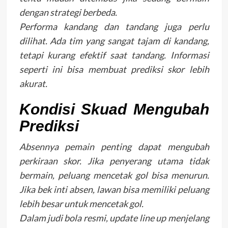
dengan strategi berbeda.
Performa kandang dan tandang juga perlu
dilihat. Ada tim yang sangat tajam di kandang,
tetapi kurang efektif saat tandang. Informasi
seperti ini bisa membuat prediksi skor lebih
akurat.
Kondisi Skuad Mengubah
Prediksi
Absennya pemain penting dapat mengubah
perkiraan skor. Jika penyerang utama tidak
bermain, peluang mencetak gol bisa menurun.
Jika bek inti absen, lawan bisa memiliki peluang
lebih besar untuk mencetak gol.
Dalam judi bola resmi, update line up menjelang