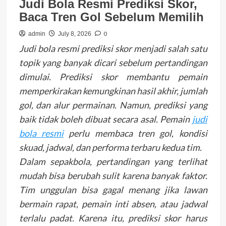
Judi Bola Resmi Prediksi Skor,
Baca Tren Gol Sebelum Memilih
0
admin
July 8, 2026
Judi bola resmi prediksi skor menjadi salah satu
topik yang banyak dicari sebelum pertandingan
dimulai. Prediksi skor membantu pemain
memperkirakan kemungkinan hasil akhir, jumlah
gol, dan alur permainan. Namun, prediksi yang
baik tidak boleh dibuat secara asal. Pemain
judi
bola resmi
perlu membaca tren gol, kondisi
skuad, jadwal, dan performa terbaru kedua tim.
Dalam sepakbola, pertandingan yang terlihat
mudah bisa berubah sulit karena banyak faktor.
Tim unggulan bisa gagal menang jika lawan
bermain rapat, pemain inti absen, atau jadwal
terlalu padat. Karena itu, prediksi skor harus