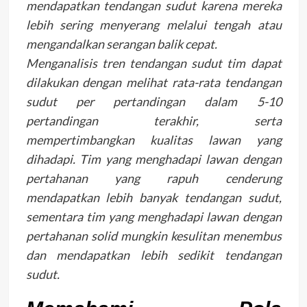
mendapatkan tendangan sudut karena mereka
lebih sering menyerang melalui tengah atau
mengandalkan serangan balik cepat.
Menganalisis tren tendangan sudut tim dapat
dilakukan dengan melihat rata-rata tendangan
sudut per pertandingan dalam 5-10
pertandingan terakhir, serta
mempertimbangkan kualitas lawan yang
dihadapi. Tim yang menghadapi lawan dengan
pertahanan yang rapuh cenderung
mendapatkan lebih banyak tendangan sudut,
sementara tim yang menghadapi lawan dengan
pertahanan solid mungkin kesulitan menembus
dan mendapatkan lebih sedikit tendangan
sudut.