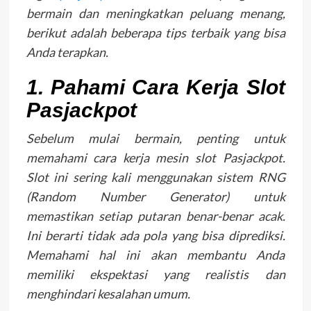
bermain dan meningkatkan peluang menang,
berikut adalah beberapa tips terbaik yang bisa
Anda terapkan.
1.
Pahami Cara Kerja Slot
Pasjackpot
Sebelum mulai bermain, penting untuk
memahami cara kerja mesin slot Pasjackpot.
Slot ini sering kali menggunakan sistem RNG
(Random Number Generator) untuk
memastikan setiap putaran benar-benar acak.
Ini berarti tidak ada pola yang bisa diprediksi.
Memahami hal ini akan membantu Anda
memiliki ekspektasi yang realistis dan
menghindari kesalahan umum.