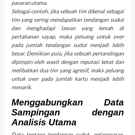
pasaran utama.
Sebagai contoh, jika sebuah tim dikenal sebagai
tim yang sering mendapatkan tendangan sudut
dan menghadapi lawan yang lemah di
pertahanan sayap, maka peluang untuk over
pada jumlah tendangan sudut menjadi lebih
besar. Demikian pula, jika sebuah pertandingan
dipimpin oleh wasit dengan reputasi ketat dan
melibatkan dua tim yang agresif, maka peluang
untuk over pada jumlah kartu menjadi lebih
menarik.
Menggabungkan Data
Sampingan dengan
Analisis Utama
Data tentang tendangan sudut, pelanggaran,