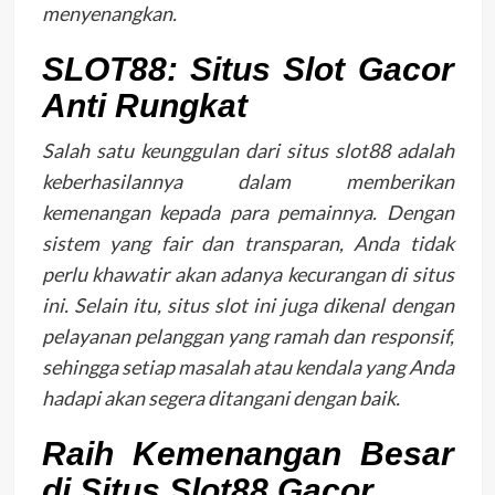
menyenangkan.
SLOT88: Situs Slot Gacor
Anti Rungkat
Salah satu keunggulan dari situs slot88 adalah
keberhasilannya dalam memberikan
kemenangan kepada para pemainnya. Dengan
sistem yang fair dan transparan, Anda tidak
perlu khawatir akan adanya kecurangan di situs
ini. Selain itu, situs slot ini juga dikenal dengan
pelayanan pelanggan yang ramah dan responsif,
sehingga setiap masalah atau kendala yang Anda
hadapi akan segera ditangani dengan baik.
Raih Kemenangan Besar
di Situs Slot88 Gacor