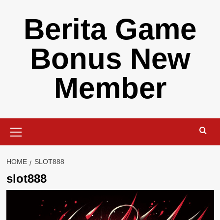
Skip
Berita Game
to
content
Bonus New
Member
Primary
Menu
HOME
SLOT888
slot888