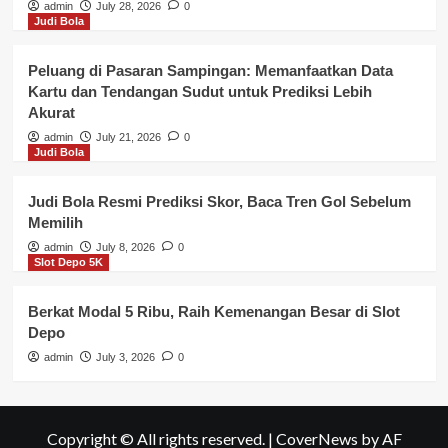
admin
July 28, 2026
0
Judi Bola
Peluang di Pasaran Sampingan: Memanfaatkan Data
Kartu dan Tendangan Sudut untuk Prediksi Lebih
Akurat
admin
July 21, 2026
0
Judi Bola
Judi Bola Resmi Prediksi Skor, Baca Tren Gol Sebelum
Memilih
admin
July 8, 2026
0
Slot Depo 5K
Berkat Modal 5 Ribu, Raih Kemenangan Besar di Slot
Depo
admin
July 3, 2026
0
Copyright © All rights reserved.
|
CoverNews
by AF