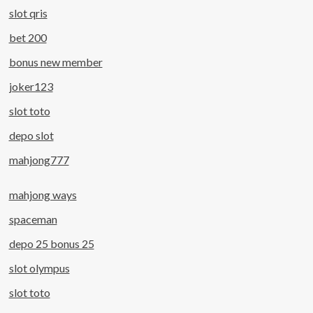
slot qris
bet 200
bonus new member
joker123
slot toto
depo slot
mahjong777
mahjong ways
spaceman
depo 25 bonus 25
slot olympus
slot toto