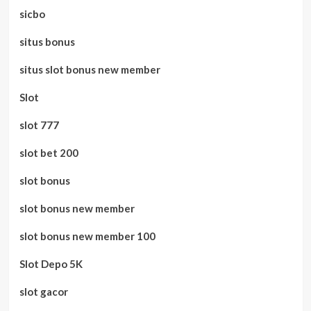
sicbo
situs bonus
situs slot bonus new member
Slot
slot 777
slot bet 200
slot bonus
slot bonus new member
slot bonus new member 100
Slot Depo 5K
slot gacor