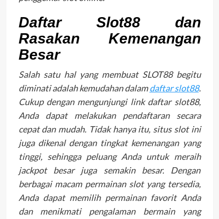
Daftar Slot88 dan
Rasakan Kemenangan
Besar
Salah satu hal yang membuat SLOT88 begitu
diminati adalah kemudahan dalam
daftar slot88
.
Cukup dengan mengunjungi link daftar slot88,
Anda dapat melakukan pendaftaran secara
cepat dan mudah. Tidak hanya itu, situs slot ini
juga dikenal dengan tingkat kemenangan yang
tinggi, sehingga peluang Anda untuk meraih
jackpot besar juga semakin besar. Dengan
berbagai macam permainan slot yang tersedia,
Anda dapat memilih permainan favorit Anda
dan menikmati pengalaman bermain yang