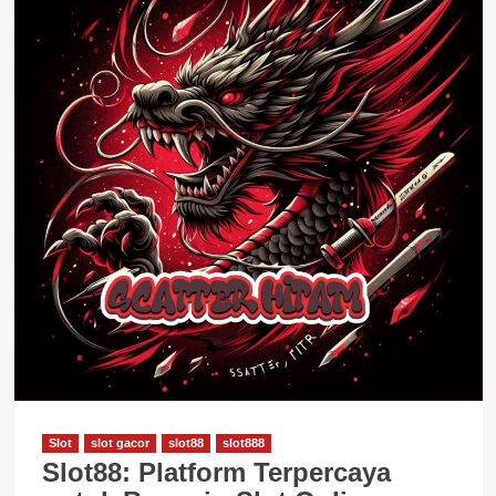
Slot
slot gacor
slot88
slot888
Slot88: Platform Terpercaya