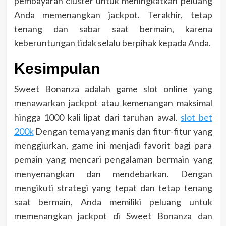
pembayaran cluster untuk meningkatkan peluang
Anda memenangkan jackpot. Terakhir, tetap
tenang dan sabar saat bermain, karena
keberuntungan tidak selalu berpihak kepada Anda.
Kesimpulan
Sweet Bonanza adalah game slot online yang
menawarkan jackpot atau kemenangan maksimal
hingga 1000 kali lipat dari taruhan awal.
slot bet
200k
Dengan tema yang manis dan fitur-fitur yang
menggiurkan, game ini menjadi favorit bagi para
pemain yang mencari pengalaman bermain yang
menyenangkan dan mendebarkan. Dengan
mengikuti strategi yang tepat dan tetap tenang
saat bermain, Anda memiliki peluang untuk
memenangkan jackpot di Sweet Bonanza dan