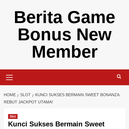
Skip
Berita Game
to
content
Bonus New
Member
Primary
Menu
HOME
SLOT
KUNCI SUKSES BERMAIN SWEET BONANZA:
REBUT JACKPOT UTAMA!
Slot
Kunci Sukses Bermain Sweet