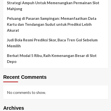
Strategi Ampuh Untuk Memenangkan Permainan Slot
Mahjong
Peluang di Pasaran Sampingan: Memanfaatkan Data
Kartu dan Tendangan Sudut untuk Prediksi Lebih
Akurat
Judi Bola Resmi Prediksi Skor, Baca Tren Gol Sebelum
Memilih
Berkat Modal 5 Ribu, Raih Kemenangan Besar di Slot
Depo
Recent Comments
No comments to show.
Archives