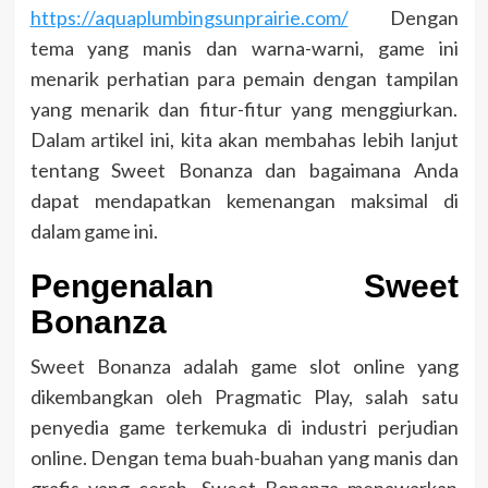
https://aquaplumbingsunprairie.com/
Dengan
tema yang manis dan warna-warni, game ini
menarik perhatian para pemain dengan tampilan
yang menarik dan fitur-fitur yang menggiurkan.
Dalam artikel ini, kita akan membahas lebih lanjut
tentang Sweet Bonanza dan bagaimana Anda
dapat mendapatkan kemenangan maksimal di
dalam game ini.
Pengenalan Sweet
Bonanza
Sweet Bonanza adalah game slot online yang
dikembangkan oleh Pragmatic Play, salah satu
penyedia game terkemuka di industri perjudian
online. Dengan tema buah-buahan yang manis dan