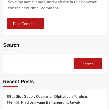
Save my name, email, and website in this browser
for the next time I comment.
Search
Search
Recent Posts
Situs Slot Gacor: Keamanan Digital dan Panduan
Memilih Platform yang Bertanggung Jawab