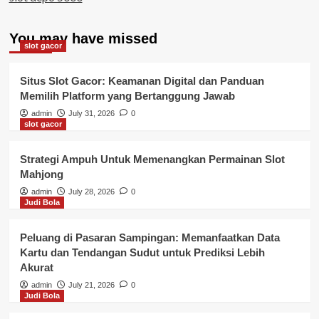
You may have missed
slot gacor
Situs Slot Gacor: Keamanan Digital dan Panduan
Memilih Platform yang Bertanggung Jawab
admin
July 31, 2026
0
slot gacor
Strategi Ampuh Untuk Memenangkan Permainan Slot
Mahjong
admin
July 28, 2026
0
Judi Bola
Peluang di Pasaran Sampingan: Memanfaatkan Data
Kartu dan Tendangan Sudut untuk Prediksi Lebih
Akurat
admin
July 21, 2026
0
Judi Bola