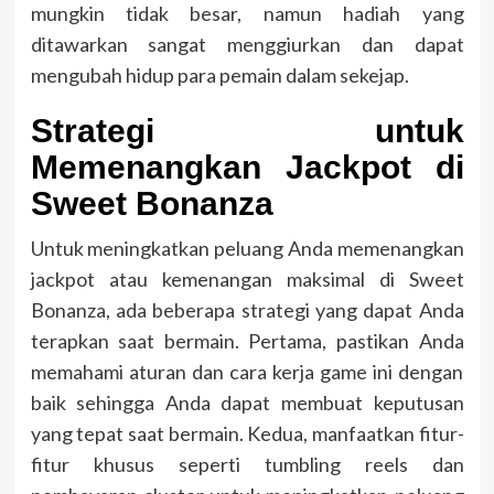
mungkin tidak besar, namun hadiah yang
ditawarkan sangat menggiurkan dan dapat
mengubah hidup para pemain dalam sekejap.
Strategi untuk
Memenangkan Jackpot di
Sweet Bonanza
Untuk meningkatkan peluang Anda memenangkan
jackpot atau kemenangan maksimal di Sweet
Bonanza, ada beberapa strategi yang dapat Anda
terapkan saat bermain. Pertama, pastikan Anda
memahami aturan dan cara kerja game ini dengan
baik sehingga Anda dapat membuat keputusan
yang tepat saat bermain. Kedua, manfaatkan fitur-
fitur khusus seperti tumbling reels dan