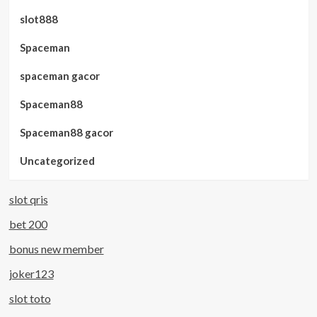
slot888
Spaceman
spaceman gacor
Spaceman88
Spaceman88 gacor
Uncategorized
slot qris
bet 200
bonus new member
joker123
slot toto