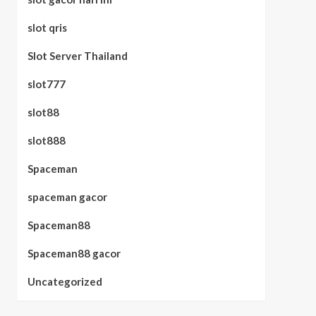
slot qris
Slot Server Thailand
slot777
slot88
slot888
Spaceman
spaceman gacor
Spaceman88
Spaceman88 gacor
Uncategorized