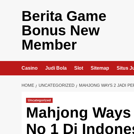
Skip
to
Berita Game
content
Bonus New
Member
Casino
Judi Bola
Slot
Sitemap
Situs J
HOME
UNCATEGORIZED
MAHJONG WAYS 2 JADI PE
Uncategorized
Mahjong Ways 
No 1 Di Indone