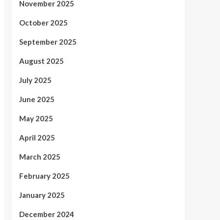
November 2025
October 2025
September 2025
August 2025
July 2025
June 2025
May 2025
April 2025
March 2025
February 2025
January 2025
December 2024