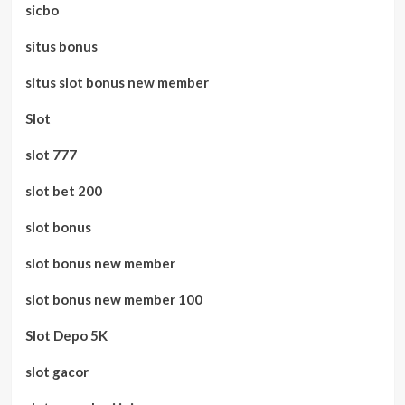
sicbo
situs bonus
situs slot bonus new member
Slot
slot 777
slot bet 200
slot bonus
slot bonus new member
slot bonus new member 100
Slot Depo 5K
slot gacor