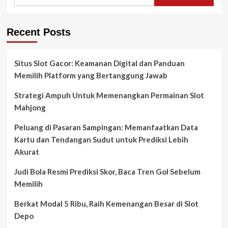
Recent Posts
Situs Slot Gacor: Keamanan Digital dan Panduan
Memilih Platform yang Bertanggung Jawab
Strategi Ampuh Untuk Memenangkan Permainan Slot
Mahjong
Peluang di Pasaran Sampingan: Memanfaatkan Data
Kartu dan Tendangan Sudut untuk Prediksi Lebih
Akurat
Judi Bola Resmi Prediksi Skor, Baca Tren Gol Sebelum
Memilih
Berkat Modal 5 Ribu, Raih Kemenangan Besar di Slot
Depo