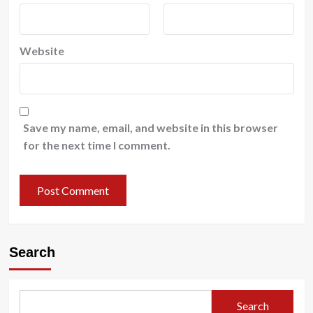
Website
Save my name, email, and website in this browser
for the next time I comment.
Search
Search