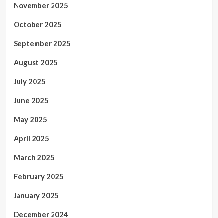
November 2025
October 2025
September 2025
August 2025
July 2025
June 2025
May 2025
April 2025
March 2025
February 2025
January 2025
December 2024