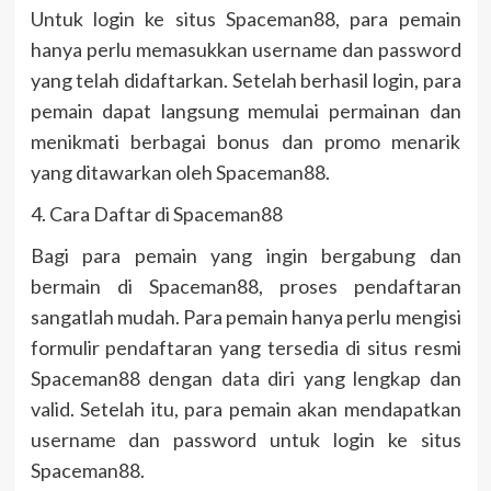
Untuk login ke situs Spaceman88, para pemain
hanya perlu memasukkan username dan password
yang telah didaftarkan. Setelah berhasil login, para
pemain dapat langsung memulai permainan dan
menikmati berbagai bonus dan promo menarik
yang ditawarkan oleh Spaceman88.
4. Cara Daftar di Spaceman88
Bagi para pemain yang ingin bergabung dan
bermain di Spaceman88, proses pendaftaran
sangatlah mudah. Para pemain hanya perlu mengisi
formulir pendaftaran yang tersedia di situs resmi
Spaceman88 dengan data diri yang lengkap dan
valid. Setelah itu, para pemain akan mendapatkan
username dan password untuk login ke situs
Spaceman88.