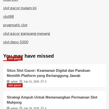
slot gacor malam ini
slot88
pragmatic slot
slot gacor gampang menang
slot depo 5000
You may have missed
slot gacor
Situs Slot Gacor: Keamanan Digital dan Panduan
Memilih Platform yang Bertanggung Jawab
admin
July 31, 2026
0
slot gacor
Strategi Ampuh Untuk Memenangkan Permainan Slot
Mahjong
admin
July 28, 2026
0