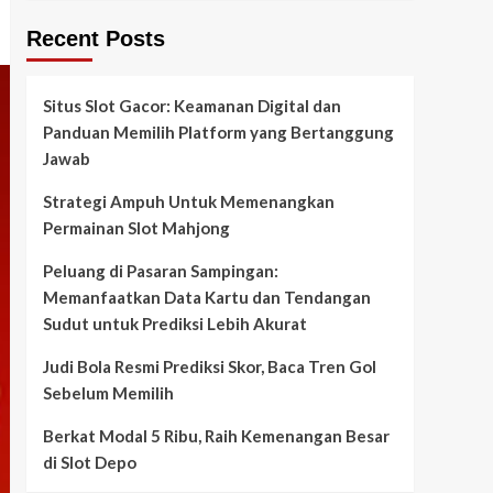
Recent Posts
Situs Slot Gacor: Keamanan Digital dan
Panduan Memilih Platform yang Bertanggung
Jawab
Strategi Ampuh Untuk Memenangkan
Permainan Slot Mahjong
Peluang di Pasaran Sampingan:
Memanfaatkan Data Kartu dan Tendangan
Sudut untuk Prediksi Lebih Akurat
Judi Bola Resmi Prediksi Skor, Baca Tren Gol
Sebelum Memilih
Berkat Modal 5 Ribu, Raih Kemenangan Besar
di Slot Depo