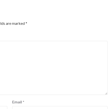
elds are marked
*
Email
*