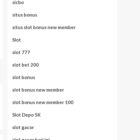
sicbo
situs bonus
situs slot bonus new member
Slot
slot 777
slot bet 200
slot bonus
slot bonus new member
slot bonus new member 100
Slot Depo 5K
slot gacor
slot gacor hari ini