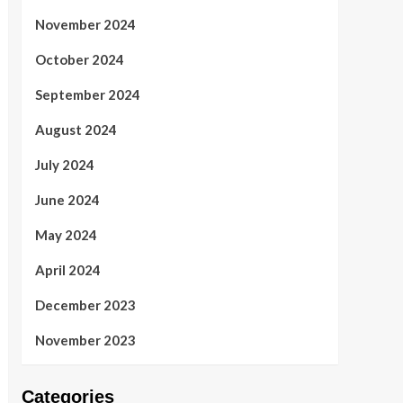
November 2024
October 2024
September 2024
August 2024
July 2024
June 2024
May 2024
April 2024
December 2023
November 2023
Categories