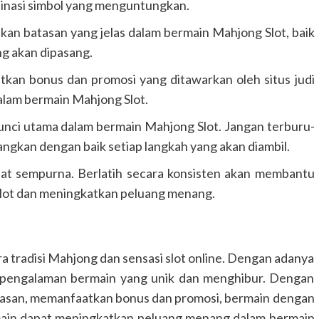
inasi simbol yang menguntungkan.
an batasan yang jelas dalam bermain Mahjong Slot, baik
ng akan dipasang.
kan bonus dan promosi yang ditawarkan oleh situs judi
lam bermain Mahjong Slot.
nci utama dalam bermain Mahjong Slot. Jangan terburu-
gkan dengan baik setiap langkah yang akan diambil.
t sempurna. Berlatih secara konsisten akan membantu
ot dan meningkatkan peluang menang.
a tradisi Mahjong dan sensasi slot online. Dengan adanya
n pengalaman bermain yang unik dan menghibur. Dengan
asan, memanfaatkan bonus dan promosi, bermain dengan
pemain dapat meningkatkan peluang menang dalam bermain