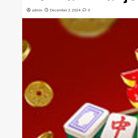
admin
December 2, 2024
0