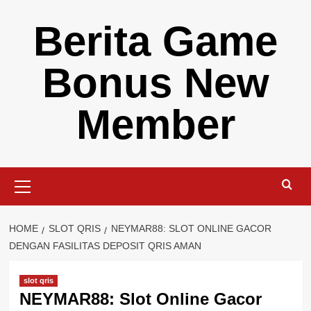
Skip
Berita Game
to
content
Bonus New
Member
Primary
Menu
HOME
SLOT QRIS
NEYMAR88: SLOT ONLINE GACOR
DENGAN FASILITAS DEPOSIT QRIS AMAN
slot qris
NEYMAR88: Slot Online Gacor