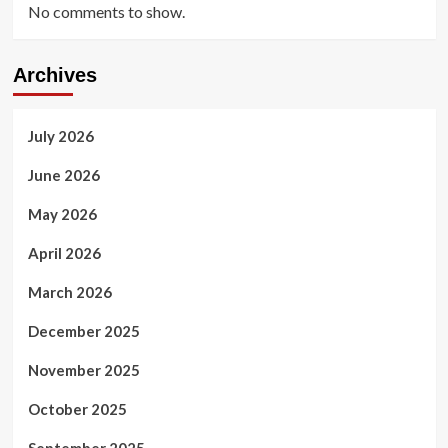
No comments to show.
Archives
July 2026
June 2026
May 2026
April 2026
March 2026
December 2025
November 2025
October 2025
September 2025