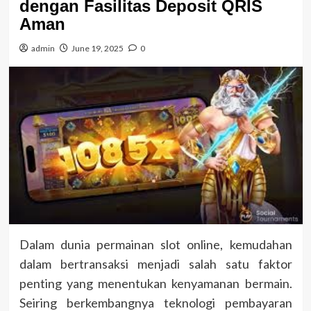
dengan Fasilitas Deposit QRIS
Aman
admin
June 19, 2025
0
Dalam dunia permainan slot online, kemudahan
dalam bertransaksi menjadi salah satu faktor
penting yang menentukan kenyamanan bermain.
Seiring berkembangnya teknologi pembayaran