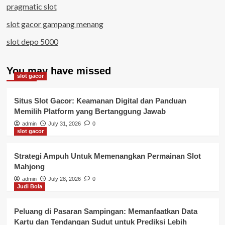
pragmatic slot
slot gacor gampang menang
slot depo 5000
You may have missed
slot gacor
Situs Slot Gacor: Keamanan Digital dan Panduan
Memilih Platform yang Bertanggung Jawab
admin
July 31, 2026
0
slot gacor
Strategi Ampuh Untuk Memenangkan Permainan Slot
Mahjong
admin
July 28, 2026
0
Judi Bola
Peluang di Pasaran Sampingan: Memanfaatkan Data
Kartu dan Tendangan Sudut untuk Prediksi Lebih