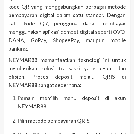
kode QR yang menggabungkan berbagai metode
pembayaran digital dalam satu standar. Dengan
satu kode QR, pengguna dapat membayar
menggunakan aplikasi dompet digital seperti OVO,
DANA, GoPay, ShopeePay, maupun mobile
banking.
NEYMAR88 memanfaatkan teknologi ini untuk
memberikan solusi transaksi yang cepat dan
efisien. Proses deposit melalui QRIS di
NEYMAR88 sangat sederhana:
Pemain memilih menu deposit di akun
NEYMAR88.
Pilih metode pembayaran QRIS.