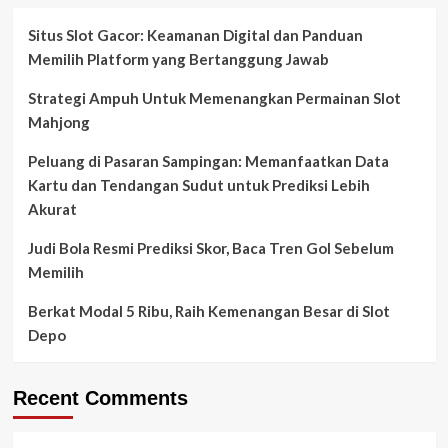
Situs Slot Gacor: Keamanan Digital dan Panduan
Memilih Platform yang Bertanggung Jawab
Strategi Ampuh Untuk Memenangkan Permainan Slot
Mahjong
Peluang di Pasaran Sampingan: Memanfaatkan Data
Kartu dan Tendangan Sudut untuk Prediksi Lebih
Akurat
Judi Bola Resmi Prediksi Skor, Baca Tren Gol Sebelum
Memilih
Berkat Modal 5 Ribu, Raih Kemenangan Besar di Slot
Depo
Recent Comments