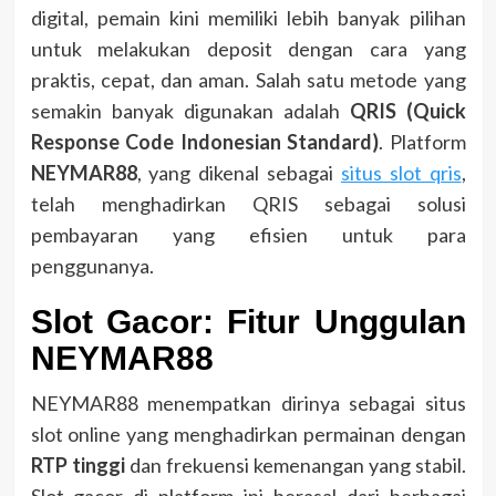
digital, pemain kini memiliki lebih banyak pilihan
untuk melakukan deposit dengan cara yang
praktis, cepat, dan aman. Salah satu metode yang
semakin banyak digunakan adalah
QRIS (Quick
Response Code Indonesian Standard)
. Platform
NEYMAR88
, yang dikenal sebagai
situs slot qris
,
telah menghadirkan QRIS sebagai solusi
pembayaran yang efisien untuk para
penggunanya.
Slot Gacor: Fitur Unggulan
NEYMAR88
NEYMAR88 menempatkan dirinya sebagai situs
slot online yang menghadirkan permainan dengan
RTP tinggi
dan frekuensi kemenangan yang stabil.
Slot gacor di platform ini berasal dari berbagai