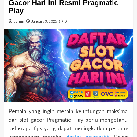
Gacor Hari Ini Resmi Pragmatic
Play
admin
January 3, 2025
0
Pemain yang ingin meraih keuntungan maksimal
dari slot gacor Pragmatic Play perlu mengetahui
beberapa tips yang dapat meningkatkan peluang
kemenangan mereka.
daftar neymar88
Dalam