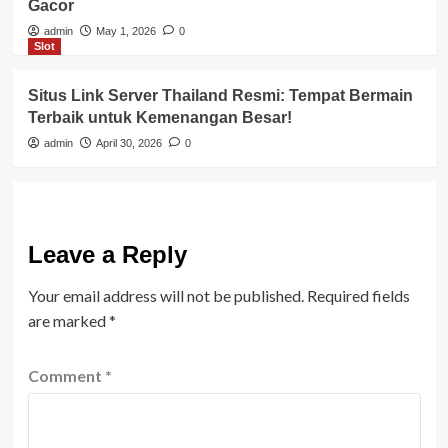
Gacor
admin
May 1, 2026
0
Slot
Situs Link Server Thailand Resmi: Tempat Bermain
Terbaik untuk Kemenangan Besar!
admin
April 30, 2026
0
Leave a Reply
Your email address will not be published.
Required fields
are marked
*
Comment
*