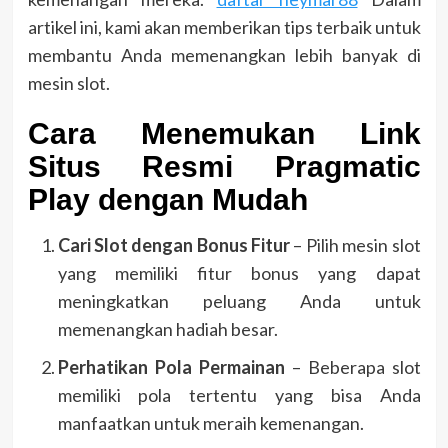
artikel ini, kami akan memberikan tips terbaik untuk
membantu Anda memenangkan lebih banyak di
mesin slot.
Cara Menemukan Link
Situs Resmi Pragmatic
Play dengan Mudah
Cari Slot dengan Bonus Fitur
– Pilih mesin slot
yang memiliki fitur bonus yang dapat
meningkatkan peluang Anda untuk
memenangkan hadiah besar.
Perhatikan Pola Permainan
– Beberapa slot
memiliki pola tertentu yang bisa Anda
manfaatkan untuk meraih kemenangan.