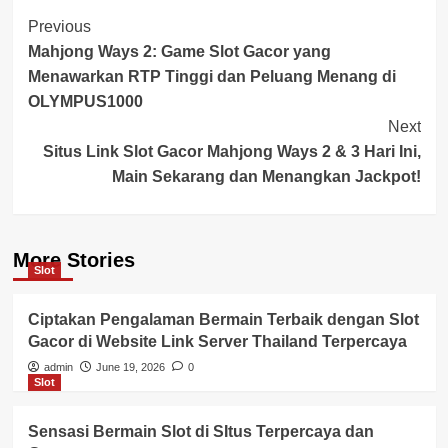
Post
Previous
Mahjong Ways 2: Game Slot Gacor yang
Navigation
Menawarkan RTP Tinggi dan Peluang Menang di
OLYMPUS1000
Next
Situs Link Slot Gacor Mahjong Ways 2 & 3 Hari Ini,
Main Sekarang dan Menangkan Jackpot!
More Stories
Slot
Ciptakan Pengalaman Bermain Terbaik dengan Slot
Gacor di Website Link Server Thailand Terpercaya
admin
June 19, 2026
0
Slot
Sensasi Bermain Slot di SItus Terpercaya dan