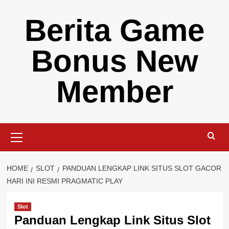
Skip
Berita Game
to
content
Bonus New
Member
Primary
Menu
HOME
SLOT
PANDUAN LENGKAP LINK SITUS SLOT GACOR
HARI INI RESMI PRAGMATIC PLAY
Slot
Panduan Lengkap Link Situs Slot