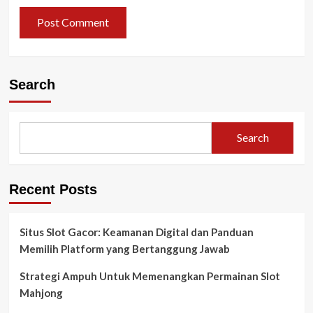
Search
Search
Recent Posts
Situs Slot Gacor: Keamanan Digital dan Panduan
Memilih Platform yang Bertanggung Jawab
Strategi Ampuh Untuk Memenangkan Permainan Slot
Mahjong