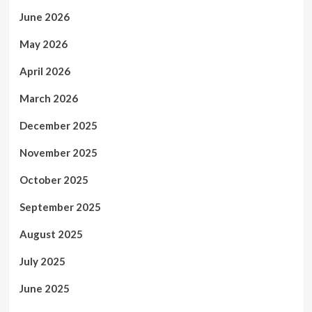
June 2026
May 2026
April 2026
March 2026
December 2025
November 2025
October 2025
September 2025
August 2025
July 2025
June 2025