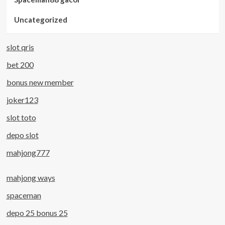
Uncategorized
slot qris
bet 200
bonus new member
joker123
slot toto
depo slot
mahjong777
mahjong ways
spaceman
depo 25 bonus 25