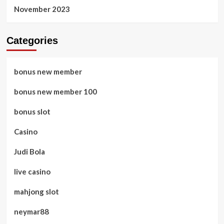
November 2023
Categories
bonus new member
bonus new member 100
bonus slot
Casino
Judi Bola
live casino
mahjong slot
neymar88