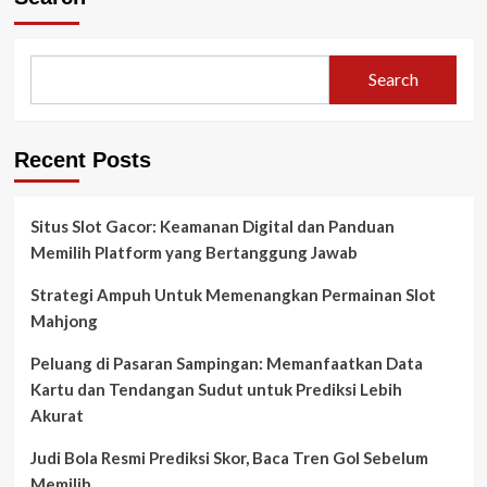
Search
Recent Posts
Situs Slot Gacor: Keamanan Digital dan Panduan
Memilih Platform yang Bertanggung Jawab
Strategi Ampuh Untuk Memenangkan Permainan Slot
Mahjong
Peluang di Pasaran Sampingan: Memanfaatkan Data
Kartu dan Tendangan Sudut untuk Prediksi Lebih
Akurat
Judi Bola Resmi Prediksi Skor, Baca Tren Gol Sebelum
Memilih