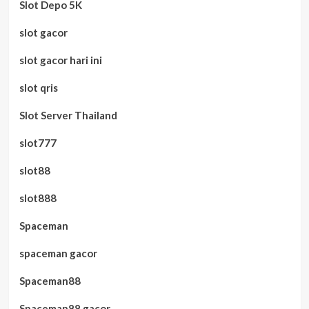
Slot Depo 5K
slot gacor
slot gacor hari ini
slot qris
Slot Server Thailand
slot777
slot88
slot888
Spaceman
spaceman gacor
Spaceman88
Spaceman88 gacor