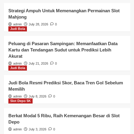
Strategi Ampuh Untuk Memenangkan Permainan Slot
Mahjong
admin
July 28, 2026
0
Judi Bola
Peluang di Pasaran Sampingan: Memanfaatkan Data
Kartu dan Tendangan Sudut untuk Prediksi Lebih
Akurat
admin
July 21, 2026
0
Judi Bola
Judi Bola Resmi Prediksi Skor, Baca Tren Gol Sebelum
Memilih
admin
July 8, 2026
0
Slot Depo 5K
Berkat Modal 5 Ribu, Raih Kemenangan Besar di Slot
Depo
admin
July 3, 2026
0