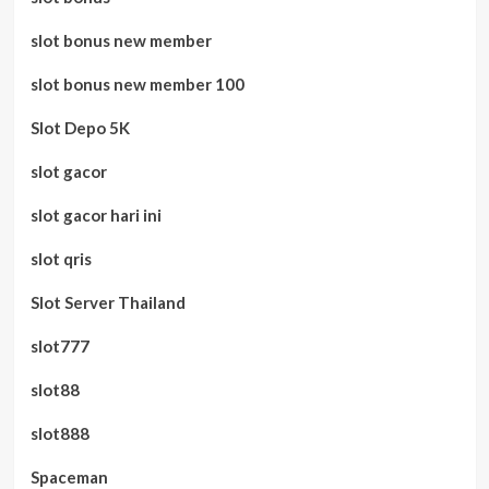
slot bonus new member
slot bonus new member 100
Slot Depo 5K
slot gacor
slot gacor hari ini
slot qris
Slot Server Thailand
slot777
slot88
slot888
Spaceman