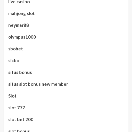
live casino
mahjong slot
neymar88
olympus1000
sbobet
sicbo
situs bonus
situs slot bonus new member
Slot
slot 777
slot bet 200
slot bonus