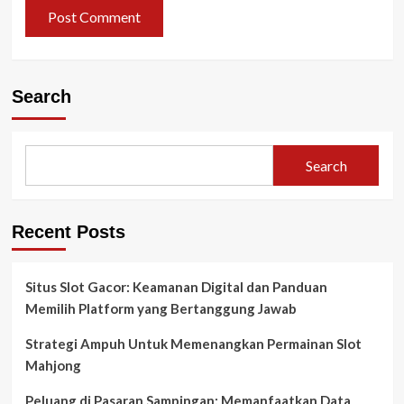
Search
Search
Recent Posts
Situs Slot Gacor: Keamanan Digital dan Panduan
Memilih Platform yang Bertanggung Jawab
Strategi Ampuh Untuk Memenangkan Permainan Slot
Mahjong
Peluang di Pasaran Sampingan: Memanfaatkan Data