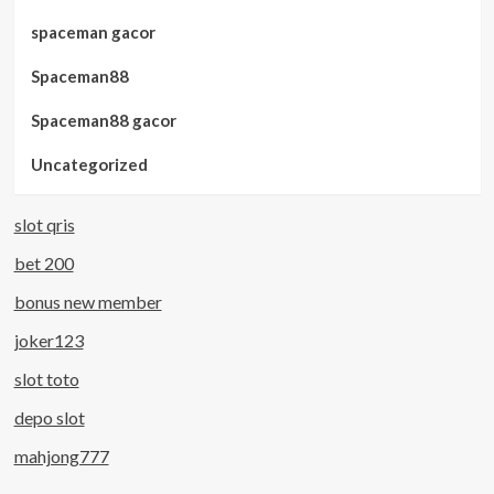
spaceman gacor
Spaceman88
Spaceman88 gacor
Uncategorized
slot qris
bet 200
bonus new member
joker123
slot toto
depo slot
mahjong777