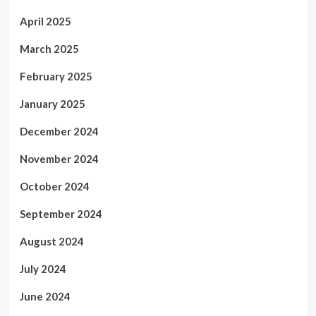
April 2025
March 2025
February 2025
January 2025
December 2024
November 2024
October 2024
September 2024
August 2024
July 2024
June 2024