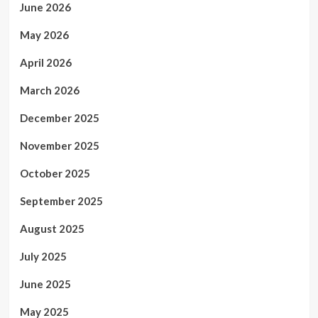
June 2026
May 2026
April 2026
March 2026
December 2025
November 2025
October 2025
September 2025
August 2025
July 2025
June 2025
May 2025