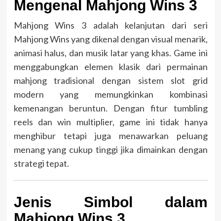
Mengenal Mahjong Wins 3
Mahjong Wins 3 adalah kelanjutan dari seri
Mahjong Wins yang dikenal dengan visual menarik,
animasi halus, dan musik latar yang khas. Game ini
menggabungkan elemen klasik dari permainan
mahjong tradisional dengan sistem slot grid
modern yang memungkinkan kombinasi
kemenangan beruntun. Dengan fitur tumbling
reels dan win multiplier, game ini tidak hanya
menghibur tetapi juga menawarkan peluang
menang yang cukup tinggi jika dimainkan dengan
strategi tepat.
Jenis Simbol dalam
Mahjong Wins 3