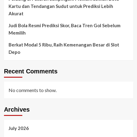
Kartu dan Tendangan Sudut untuk Prediksi Lebih
Akurat
Judi Bola Resmi Prediksi Skor, Baca Tren Gol Sebelum
Memilih
Berkat Modal 5 Ribu, Raih Kemenangan Besar di Slot
Depo
Recent Comments
No comments to show.
Archives
July 2026