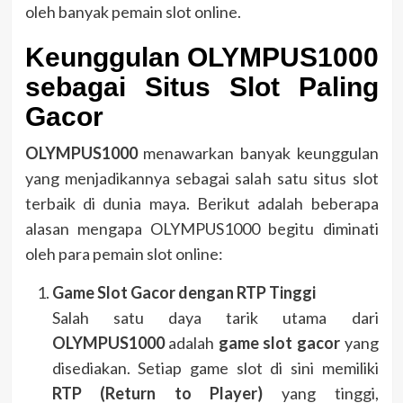
oleh banyak pemain slot online.
Keunggulan OLYMPUS1000
sebagai Situs Slot Paling
Gacor
OLYMPUS1000
menawarkan banyak keunggulan
yang menjadikannya sebagai salah satu situs slot
terbaik di dunia maya. Berikut adalah beberapa
alasan mengapa OLYMPUS1000 begitu diminati
oleh para pemain slot online:
Game Slot Gacor dengan RTP Tinggi
Salah satu daya tarik utama dari
OLYMPUS1000
adalah
game slot gacor
yang
disediakan. Setiap game slot di sini memiliki
RTP (Return to Player)
yang tinggi,