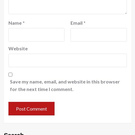
Name
*
Email
*
Website
Save my name, email, and website in this browser
for the next time I comment.