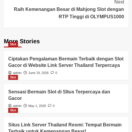
Next
Raih Kemenangan Besar di Mahjong Slot dengan
RTP Tinggi di OLYMPUS1000
More Stories
Slot
Ciptakan Pengalaman Bermain Terbaik dengan Slot
Gacor di Website Link Server Thailand Terpercaya
admin
June 19, 2026
0
Slot
Sensasi Bermain Slot di SItus Terpercaya dan
Gacor
admin
May 1, 2026
0
Slot
Situs Link Server Thailand Resmi: Tempat Bermain
Terbaik untuk Kemenangan Besar!