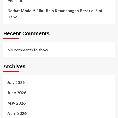
Memilih
Berkat Modal 5 Ribu, Raih Kemenangan Besar di Slot
Depo
Recent Comments
No comments to show.
Archives
July 2026
June 2026
May 2026
April 2026