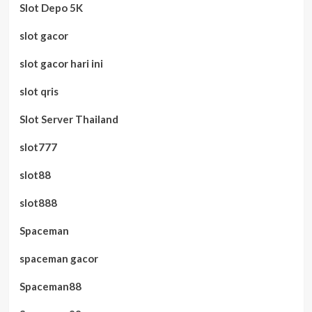
Slot Depo 5K
slot gacor
slot gacor hari ini
slot qris
Slot Server Thailand
slot777
slot88
slot888
Spaceman
spaceman gacor
Spaceman88