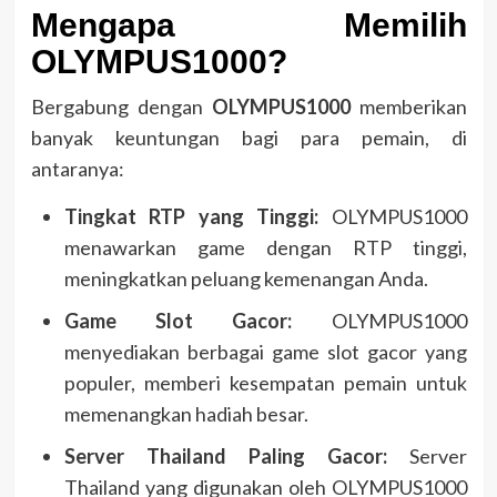
Mengapa Memilih
OLYMPUS1000?
Bergabung dengan
OLYMPUS1000
memberikan
banyak keuntungan bagi para pemain, di
antaranya:
Tingkat RTP yang Tinggi:
OLYMPUS1000
menawarkan game dengan RTP tinggi,
meningkatkan peluang kemenangan Anda.
Game Slot Gacor:
OLYMPUS1000
menyediakan berbagai game slot gacor yang
populer, memberi kesempatan pemain untuk
memenangkan hadiah besar.
Server Thailand Paling Gacor:
Server
Thailand yang digunakan oleh OLYMPUS1000