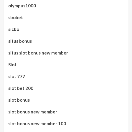
olympus1000
sbobet
sicbo
situs bonus
situs slot bonus new member
Slot
slot 777
slot bet 200
slot bonus
slot bonus new member
slot bonus new member 100