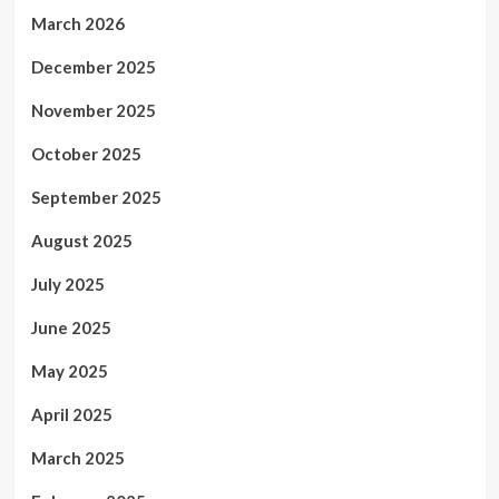
March 2026
December 2025
November 2025
October 2025
September 2025
August 2025
July 2025
June 2025
May 2025
April 2025
March 2025