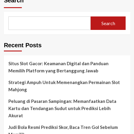
Search
Search
Recent Posts
Situs Slot Gacor: Keamanan Digital dan Panduan
Memilih Platform yang Bertanggung Jawab
Strategi Ampuh Untuk Memenangkan Permainan Slot
Mahjong
Peluang di Pasaran Sampingan: Memanfaatkan Data
Kartu dan Tendangan Sudut untuk Prediksi Lebih
Akurat
Judi Bola Resmi Prediksi Skor, Baca Tren Gol Sebelum