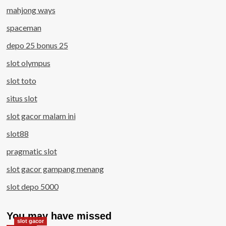
mahjong ways
spaceman
depo 25 bonus 25
slot olympus
slot toto
situs slot
slot gacor malam ini
slot88
pragmatic slot
slot gacor gampang menang
slot depo 5000
You may have missed
slot gacor