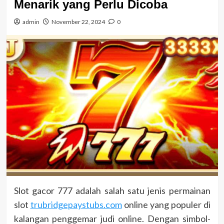
Menarik yang Perlu Dicoba
admin
November 22, 2024
0
Slot gacor 777 adalah salah satu jenis permainan
slot
trubridgepaystubs.com
online yang populer di
kalangan penggemar judi online. Dengan simbol-