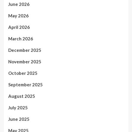
June 2026
May 2026
April 2026
March 2026
December 2025
November 2025
October 2025
September 2025
August 2025
July 2025
June 2025
May 2025