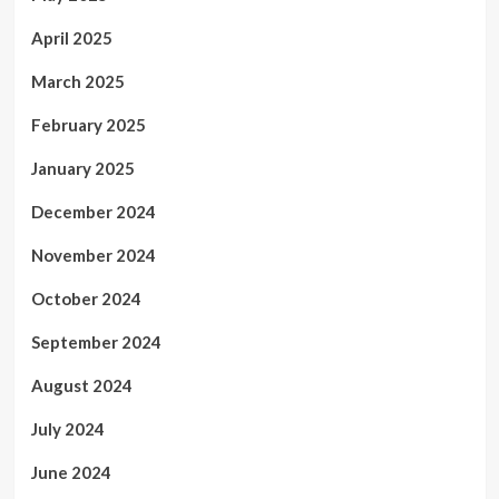
April 2025
March 2025
February 2025
January 2025
December 2024
November 2024
October 2024
September 2024
August 2024
July 2024
June 2024