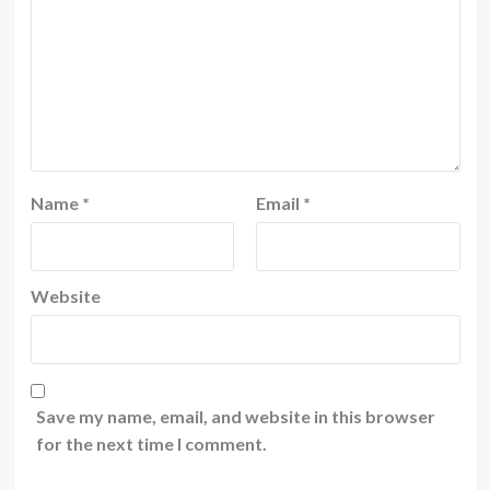
Name
*
Email
*
Website
Save my name, email, and website in this browser
for the next time I comment.