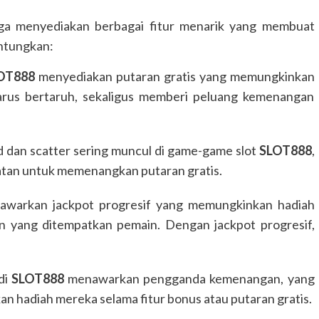
ga menyediakan berbagai fitur menarik yang membuat
ntungkan:
OT888
menyediakan putaran gratis yang memungkinkan
rus bertaruh, sekaligus memberi peluang kemenangan
ild dan scatter sering muncul di game-game slot
SLOT888
,
an untuk memenangkan putaran gratis.
awarkan jackpot progresif yang memungkinkan hadiah
n yang ditempatkan pemain. Dengan jackpot progresif,
di
SLOT888
menawarkan pengganda kemenangan, yang
hadiah mereka selama fitur bonus atau putaran gratis.