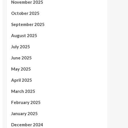
November 2025
October 2025
September 2025
August 2025
July 2025
June 2025
May 2025
April 2025
March 2025
February 2025
January 2025
December 2024