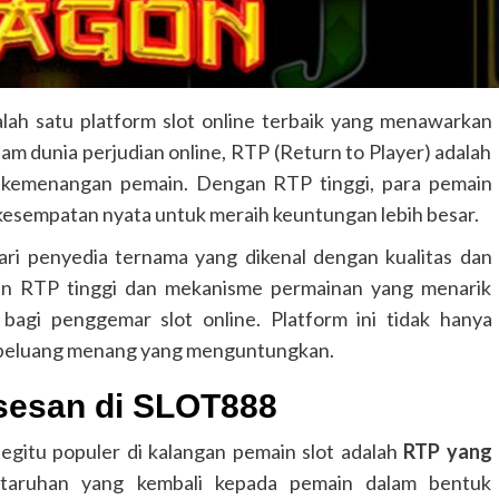
lah satu platform slot online terbaik yang menawarkan
m dunia perjudian online, RTP (Return to Player) adalah
 kemenangan pemain. Dengan RTP tinggi, para pemain
 kesempatan nyata untuk meraih keuntungan lebih besar.
ri penyedia ternama yang dikenal dengan kualitas dan
gan RTP tinggi dan mekanisme permainan yang menarik
bagi penggemar slot online. Platform ini tidak hanya
 peluang menang yang menguntungkan.
sesan di SLOT888
egitu populer di kalangan pemain slot adalah
RTP yang
 taruhan yang kembali kepada pemain dalam bentuk