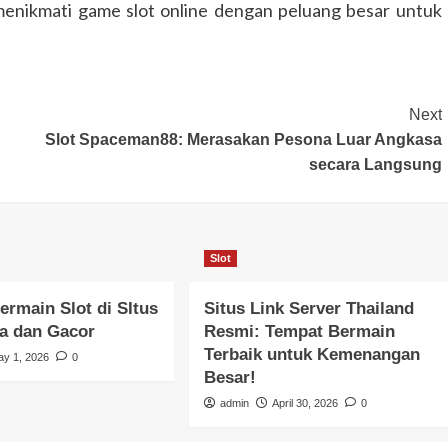
 menikmati game slot online dengan peluang besar untuk
Next
Slot Spaceman88: Merasakan Pesona Luar Angkasa
secara Langsung
Slot
ermain Slot di SItus
Situs Link Server Thailand
a dan Gacor
Resmi: Tempat Bermain
Terbaik untuk Kemenangan
ay 1, 2026
0
Besar!
admin
April 30, 2026
0