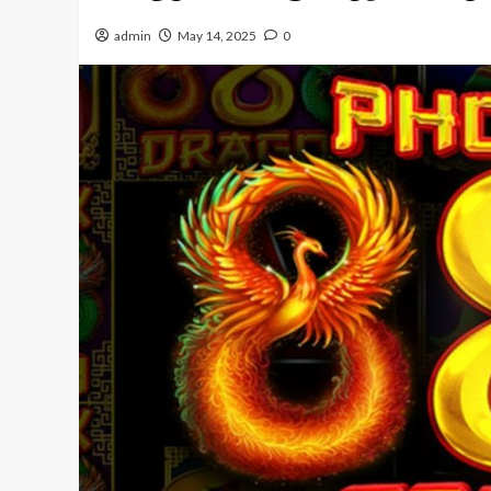
admin
May 14, 2025
0