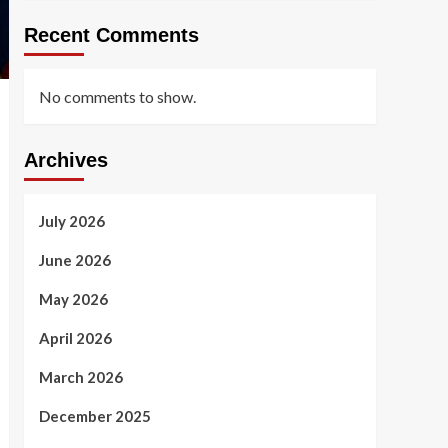
Recent Comments
No comments to show.
Archives
July 2026
June 2026
May 2026
April 2026
March 2026
December 2025