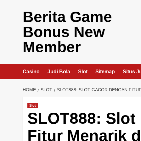
Skip
to
Berita Game
content
Bonus New
Member
Casino
Judi Bola
Slot
Sitemap
Situs J
HOME
SLOT
SLOT888: SLOT GACOR DENGAN FITU
Slot
SLOT888: Slot
Fitur Menarik 