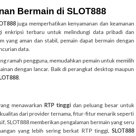
an Bermain di SLOT888
OT888
juga memperhatikan kenyamanan dan keamanan
i enkripsi terbaru untuk melindungi data pribadi dan
tem yang aman dan stabil, pemain dapat bermain dengan
curian data.
ang ramah pengguna, memudahkan pemain untuk memilih
inan dengan lancar. Baik di perangkat desktop maupun
LOT888
.
r yang menawarkan
RTP tinggi
dan peluang besar untuk
litas dari provider ternama, fitur-fitur menarik seperti
gresif, SLOT888 memberikan pengalaman bermain yang seru
ngan yang lebih sering berkat RTP tinggi,
SLOT888