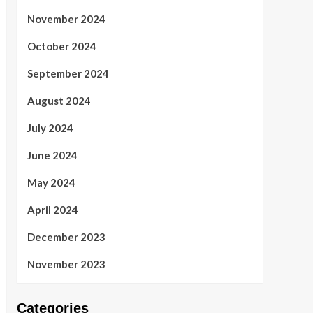
November 2024
October 2024
September 2024
August 2024
July 2024
June 2024
May 2024
April 2024
December 2023
November 2023
Categories