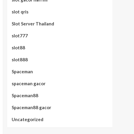
slot qris
Slot Server Thailand
slot777
slot88
slot888
Spaceman
spaceman gacor
Spaceman88
Spaceman88 gacor
Uncategorized