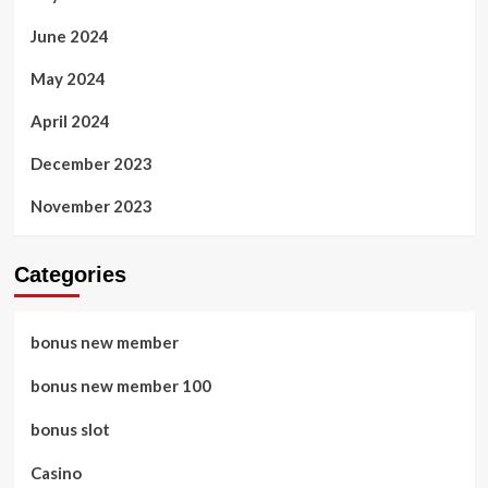
June 2024
May 2024
April 2024
December 2023
November 2023
Categories
bonus new member
bonus new member 100
bonus slot
Casino