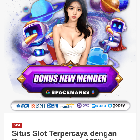
Slot
Situs Slot Terpercaya dengan