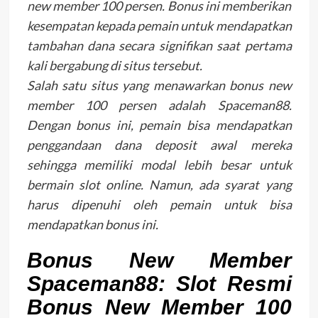
new member 100 persen. Bonus ini memberikan
kesempatan kepada pemain untuk mendapatkan
tambahan dana secara signifikan saat pertama
kali bergabung di situs tersebut.
Salah satu situs yang menawarkan bonus new
member 100 persen adalah Spaceman88.
Dengan bonus ini, pemain bisa mendapatkan
penggandaan dana deposit awal mereka
sehingga memiliki modal lebih besar untuk
bermain slot online. Namun, ada syarat yang
harus dipenuhi oleh pemain untuk bisa
mendapatkan bonus ini.
Bonus New Member
Spaceman88: Slot Resmi
Bonus New Member 100