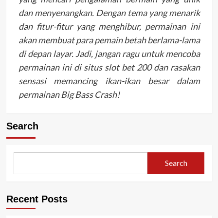
dan menyenangkan. Dengan tema yang menarik
dan fitur-fitur yang menghibur, permainan ini
akan membuat para pemain betah berlama-lama
di depan layar. Jadi, jangan ragu untuk mencoba
permainan ini di situs slot bet 200 dan rasakan
sensasi memancing ikan-ikan besar dalam
permainan Big Bass Crash!
Search
Search
Recent Posts