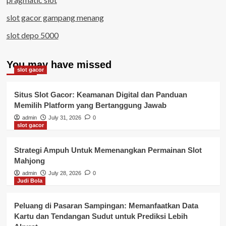
slot gacor gampang menang
slot depo 5000
You may have missed
slot gacor
Situs Slot Gacor: Keamanan Digital dan Panduan
Memilih Platform yang Bertanggung Jawab
admin
July 31, 2026
0
slot gacor
Strategi Ampuh Untuk Memenangkan Permainan Slot
Mahjong
admin
July 28, 2026
0
Judi Bola
Peluang di Pasaran Sampingan: Memanfaatkan Data
Kartu dan Tendangan Sudut untuk Prediksi Lebih