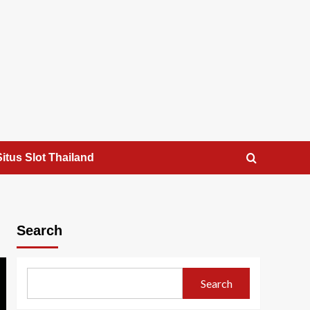
Situs Slot Thailand
Search
Search