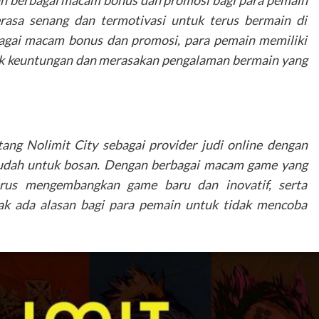
asa senang dan termotivasi untuk terus bermain di
bagai macam bonus dan promosi, para pemain memiliki
k keuntungan dan merasakan pengalaman bermain yang
ang Nolimit City sebagai provider judi online dengan
mudah untuk bosan. Dengan berbagai macam game yang
rus mengembangkan game baru dan inovatif, serta
ak ada alasan bagi para pemain untuk tidak mencoba