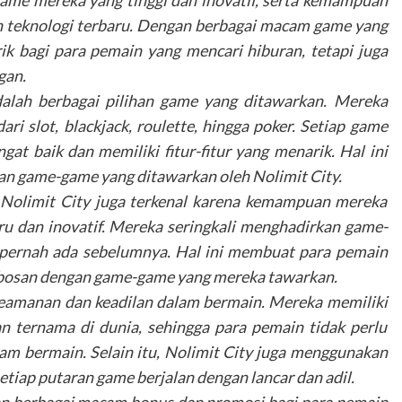
 teknologi terbaru. Dengan berbagai macam game yang
ik bagi para pemain yang mencari hiburan, tetapi juga
gan.
dalah berbagai pilihan game yang ditawarkan. Mereka
ri slot, blackjack, roulette, hingga poker. Setiap game
t baik dan memiliki fitur-fitur yang menarik. Hal ini
n game-game yang ditawarkan oleh Nolimit City.
, Nolimit City juga terkenal karena kemampuan mereka
 dan inovatif. Mereka seringkali menghadirkan game-
m pernah ada sebelumnya. Hal ini membuat para pemain
ah bosan dengan game-game yang mereka tawarkan.
a keamanan dan keadilan dalam bermain. Mereka memiliki
ian ternama di dunia, sehingga para pemain tidak perlu
am bermain. Selain itu, Nolimit City juga menggunakan
tiap putaran game berjalan dengan lancar dan adil.
an berbagai macam bonus dan promosi bagi para pemain