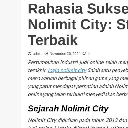
Rahasia Sukse
Nolimit City: S
Terbaik
0
admin
November 26, 2024
Pertumbuhan industri judi online telah me
terakhir.
login nolimit city
Salah satu penyeb
menawarkan berbagai pilihan game yang menar
yang patut mendapat perhatian adalah Nolimi
online yang telah terbukti menyediakan berb
Sejarah Nolimit City
Nolimit City didirikan pada tahun 2013 dan
judi online. Mereka dikenal karena kualitas