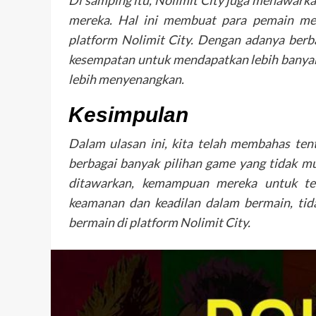
mereka. Hal ini membuat para pemain mer
platform Nolimit City. Dengan adanya ber
kesempatan untuk mendapatkan lebih banya
lebih menyenangkan.
Kesimpulan
Dalam ulasan ini, kita telah membahas tent
berbagai banyak pilihan game yang tidak 
ditawarkan, kemampuan mereka untuk te
keamanan dan keadilan dalam bermain, tid
bermain di platform Nolimit City.