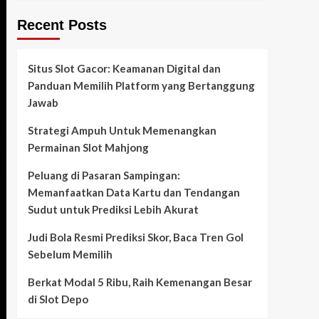
Recent Posts
Situs Slot Gacor: Keamanan Digital dan
Panduan Memilih Platform yang Bertanggung
Jawab
Strategi Ampuh Untuk Memenangkan
Permainan Slot Mahjong
Peluang di Pasaran Sampingan:
Memanfaatkan Data Kartu dan Tendangan
Sudut untuk Prediksi Lebih Akurat
Judi Bola Resmi Prediksi Skor, Baca Tren Gol
Sebelum Memilih
Berkat Modal 5 Ribu, Raih Kemenangan Besar
di Slot Depo