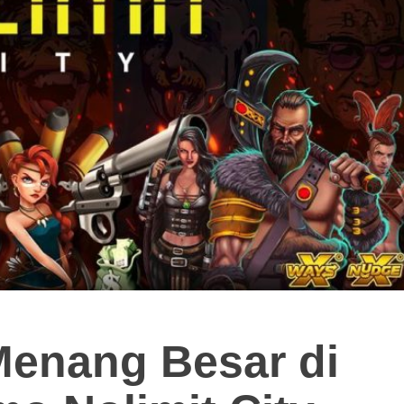
Menang Besar di