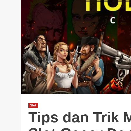
Slot
Tips dan Trik 