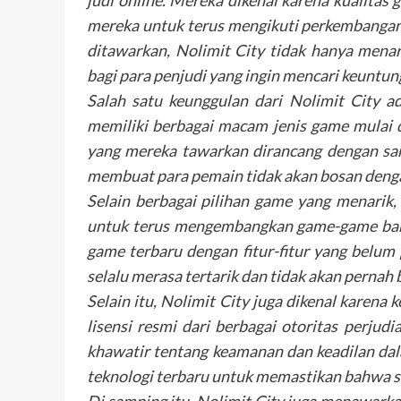
mereka untuk terus mengikuti perkembangan
ditawarkan, Nolimit City tidak hanya menar
bagi para penjudi yang ingin mencari keuntun
Salah satu keunggulan dari Nolimit City a
memiliki berbagai macam jenis game mulai da
yang mereka tawarkan dirancang dengan sanga
membuat para pemain tidak akan bosan denga
Selain berbagai pilihan game yang menarik
untuk terus mengembangkan game-game baru
game terbaru dengan fitur-fitur yang belu
selalu merasa tertarik dan tidak akan pern
Selain itu, Nolimit City juga dikenal karen
lisensi resmi dari berbagai otoritas perjud
khawatir tentang keamanan dan keadilan dal
teknologi terbaru untuk memastikan bahwa se
Di samping itu, Nolimit City juga menawark