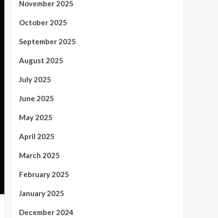
November 2025
October 2025
September 2025
August 2025
July 2025
June 2025
May 2025
April 2025
March 2025
February 2025
January 2025
December 2024