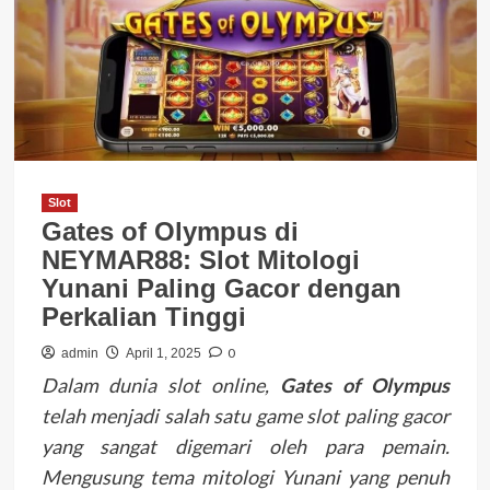
Slot
Gates of Olympus di
NEYMAR88: Slot Mitologi
Yunani Paling Gacor dengan
Perkalian Tinggi
0
admin
April 1, 2025
Dalam dunia slot online,
Gates of Olympus
telah menjadi salah satu game slot paling gacor
yang sangat digemari oleh para pemain.
Mengusung tema mitologi Yunani yang penuh