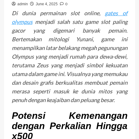
0
admin
June 4, 2025
Di dunia permainan slot online,
gates of
olympus
menjadi salah satu game slot paling
gacor yang digemari banyak pemain.
Bertemakan mitologi Yunani, game ini
menampilkan latar belakang megah pegunungan
Olympus yang menjadi rumah para dewa-dewi,
terutama Zeus yang menjadi simbol kekuatan
utama dalam game ini. Visualnya yang memukau
dan desain grafis berkualitas membuat pemain
merasa seperti masuk ke dunia mitos yang
penuh dengan keajaiban dan peluang besar.
Potensi Kemenangan
dengan Perkalian Hingga
x500