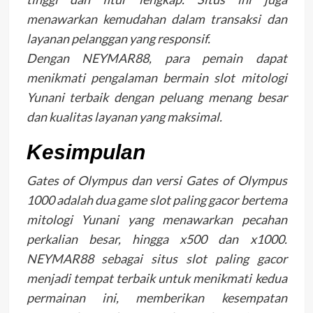
menawarkan kemudahan dalam transaksi dan
layanan pelanggan yang responsif.
Dengan NEYMAR88, para pemain dapat
menikmati pengalaman bermain slot mitologi
Yunani terbaik dengan peluang menang besar
dan kualitas layanan yang maksimal.
Kesimpulan
Gates of Olympus dan versi Gates of Olympus
1000 adalah dua game slot paling gacor bertema
mitologi Yunani yang menawarkan pecahan
perkalian besar, hingga x500 dan x1000.
NEYMAR88 sebagai situs slot paling gacor
menjadi tempat terbaik untuk menikmati kedua
permainan ini, memberikan kesempatan