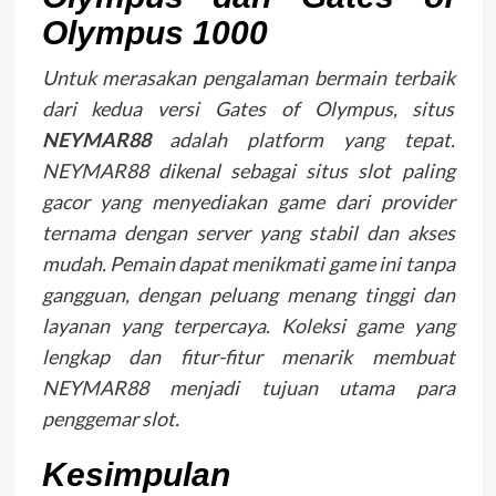
Olympus 1000
Untuk merasakan pengalaman bermain terbaik
dari kedua versi Gates of Olympus, situs
NEYMAR88
adalah platform yang tepat.
NEYMAR88 dikenal sebagai situs slot paling
gacor yang menyediakan game dari provider
ternama dengan server yang stabil dan akses
mudah. Pemain dapat menikmati game ini tanpa
gangguan, dengan peluang menang tinggi dan
layanan yang terpercaya. Koleksi game yang
lengkap dan fitur-fitur menarik membuat
NEYMAR88 menjadi tujuan utama para
penggemar slot.
Kesimpulan