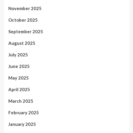
November 2025
October 2025
September 2025
August 2025
July 2025
June 2025
May 2025
April 2025
March 2025
February 2025
January 2025