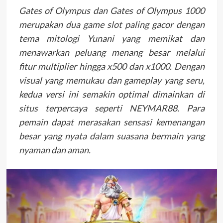
Gates of Olympus dan Gates of Olympus 1000
merupakan dua game slot paling gacor dengan
tema mitologi Yunani yang memikat dan
menawarkan peluang menang besar melalui
fitur multiplier hingga x500 dan x1000. Dengan
visual yang memukau dan gameplay yang seru,
kedua versi ini semakin optimal dimainkan di
situs terpercaya seperti NEYMAR88. Para
pemain dapat merasakan sensasi kemenangan
besar yang nyata dalam suasana bermain yang
nyaman dan aman.