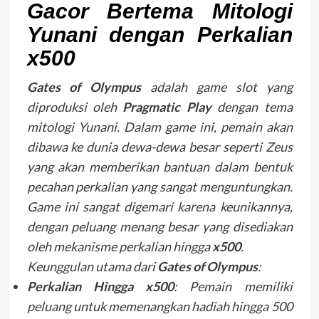
Gacor Bertema Mitologi
Yunani dengan Perkalian
x500
Gates of Olympus
adalah game slot yang
diproduksi oleh
Pragmatic Play
dengan tema
mitologi Yunani. Dalam game ini, pemain akan
dibawa ke dunia dewa-dewa besar seperti Zeus
yang akan memberikan bantuan dalam bentuk
pecahan perkalian yang sangat menguntungkan.
Game ini sangat digemari karena keunikannya,
dengan peluang menang besar yang disediakan
oleh mekanisme perkalian hingga
x500
.
Keunggulan utama dari
Gates of Olympus
:
Perkalian Hingga x500
: Pemain memiliki
peluang untuk memenangkan hadiah hingga 500