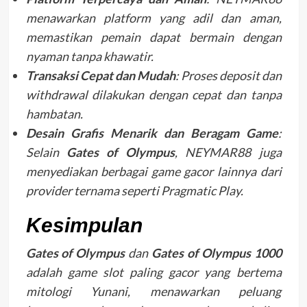
menawarkan platform yang adil dan aman,
memastikan pemain dapat bermain dengan
nyaman tanpa khawatir.
Transaksi Cepat dan Mudah
: Proses deposit dan
withdrawal dilakukan dengan cepat dan tanpa
hambatan.
Desain Grafis Menarik dan Beragam Game
:
Selain
Gates of Olympus
, NEYMAR88 juga
menyediakan berbagai game gacor lainnya dari
provider ternama seperti Pragmatic Play.
Kesimpulan
Gates of Olympus
dan
Gates of Olympus 1000
adalah game slot paling gacor yang bertema
mitologi Yunani, menawarkan peluang