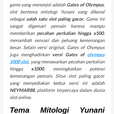
game yang menonjol adalah
Gates of Olympus
,
slot bertema mitologi Yunani yang dikenal
sebagai
salah satu slot paling gacor
. Game ini
sangat digemari pemain karena mampu
memberikan
pecahan perkalian hingga x500
,
menambah sensasi dan peluang kemenangan
besar. Selain versi original, Gates of Olympus
juga menghadirkan
versi Gates of
olympus
1000 slot
, yang menawarkan pecahan perkalian
hingga
x1000
, meningkatkan potensi
kemenangan pemain. Situs slot paling gacor
yang menyediakan kedua versi ini adalah
NEYMAR88
, platform terpercaya dalam dunia
slot online.
Tema Mitologi Yunani