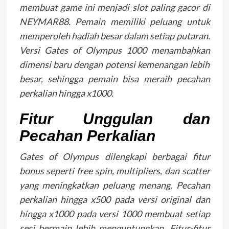
membuat game ini menjadi slot paling gacor di
NEYMAR88. Pemain memiliki peluang untuk
memperoleh hadiah besar dalam setiap putaran.
Versi Gates of Olympus 1000 menambahkan
dimensi baru dengan potensi kemenangan lebih
besar, sehingga pemain bisa meraih pecahan
perkalian hingga x1000.
Fitur Unggulan dan
Pecahan Perkalian
Gates of Olympus dilengkapi berbagai fitur
bonus seperti free spin, multipliers, dan scatter
yang meningkatkan peluang menang. Pecahan
perkalian hingga x500 pada versi original dan
hingga x1000 pada versi 1000 membuat setiap
sesi bermain lebih menguntungkan. Fitur-fitur