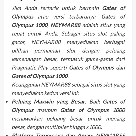
Jika Anda tertarik untuk bermain
Gates of
Olympus
atau versi terbarunya,
Gates of
Olympus 1000
,
NEYMAR88
adalah situs yang
tepat untuk Anda. Sebagai situs slot paling
gacor, NEYMAR88 menyediakan berbagai
pilihan permainan slot dengan peluang
kemenangan besar, termasuk game-game dari
Pragmatic Play seperti
Gates of Olympus
dan
Gates of Olympus 1000
.
Keunggulan NEYMAR88 sebagai situs slot yang
menyediakan kedua versi ini:
Peluang Maxwin yang Besar
: Baik
Gates of
Olympus
maupun
Gates of Olympus 1000
menawarkan peluang besar untuk menang
besar, dengan multiplier hingga x1000.
Platform Terpercaya dan Aman
: NEYMAR88