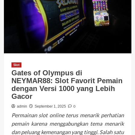
Slot
Gates of Olympus di
NEYMAR88: Slot Favorit Pemain
dengan Versi 1000 yang Lebih
Gacor
0
admin
September 1, 2025
Permainan slot online terus menarik perhatian
pemain karena menggabungkan tema menarik
dan peluang kemenangan yang tinggi. Salah satu