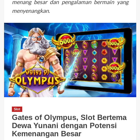
menang besar dan pengalaman bermain yang
menyenangkan.
Slot
Gates of Olympus, Slot Bertema
Dewa Yunani dengan Potensi
Kemenangan Besar