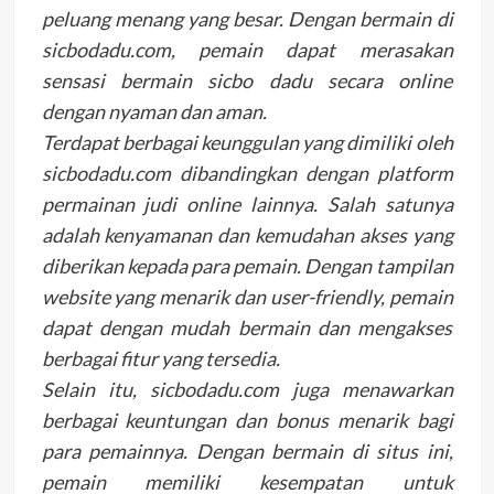
peluang menang yang besar. Dengan bermain di
sicbodadu.com, pemain dapat merasakan
sensasi bermain sicbo dadu secara online
dengan nyaman dan aman.
Terdapat berbagai keunggulan yang dimiliki oleh
sicbodadu.com dibandingkan dengan platform
permainan judi online lainnya. Salah satunya
adalah kenyamanan dan kemudahan akses yang
diberikan kepada para pemain. Dengan tampilan
website yang menarik dan user-friendly, pemain
dapat dengan mudah bermain dan mengakses
berbagai fitur yang tersedia.
Selain itu, sicbodadu.com juga menawarkan
berbagai keuntungan dan bonus menarik bagi
para pemainnya. Dengan bermain di situs ini,
pemain memiliki kesempatan untuk