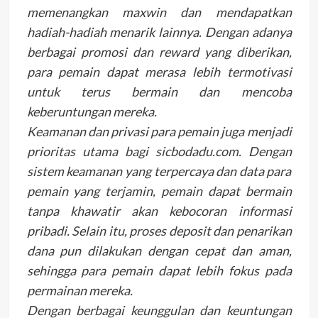
memenangkan maxwin dan mendapatkan
hadiah-hadiah menarik lainnya. Dengan adanya
berbagai promosi dan reward yang diberikan,
para pemain dapat merasa lebih termotivasi
untuk terus bermain dan mencoba
keberuntungan mereka.
Keamanan dan privasi para pemain juga menjadi
prioritas utama bagi sicbodadu.com. Dengan
sistem keamanan yang terpercaya dan data para
pemain yang terjamin, pemain dapat bermain
tanpa khawatir akan kebocoran informasi
pribadi. Selain itu, proses deposit dan penarikan
dana pun dilakukan dengan cepat dan aman,
sehingga para pemain dapat lebih fokus pada
permainan mereka.
Dengan berbagai keunggulan dan keuntungan