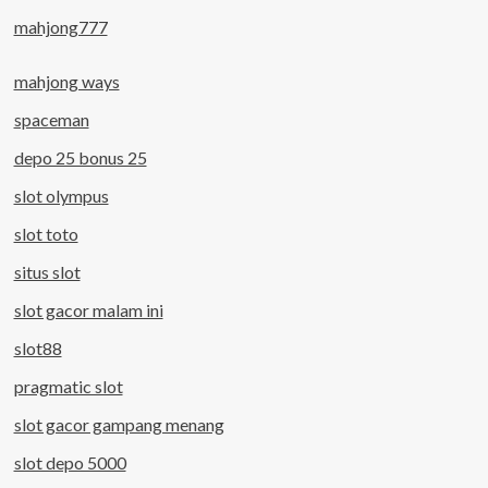
mahjong777
mahjong ways
spaceman
depo 25 bonus 25
slot olympus
slot toto
situs slot
slot gacor malam ini
slot88
pragmatic slot
slot gacor gampang menang
slot depo 5000