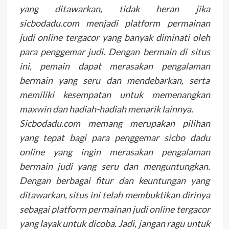
yang ditawarkan, tidak heran jika
sicbodadu.com menjadi platform permainan
judi online tergacor yang banyak diminati oleh
para penggemar judi. Dengan bermain di situs
ini, pemain dapat merasakan pengalaman
bermain yang seru dan mendebarkan, serta
memiliki kesempatan untuk memenangkan
maxwin dan hadiah-hadiah menarik lainnya.
Sicbodadu.com memang merupakan pilihan
yang tepat bagi para penggemar sicbo dadu
online yang ingin merasakan pengalaman
bermain judi yang seru dan menguntungkan.
Dengan berbagai fitur dan keuntungan yang
ditawarkan, situs ini telah membuktikan dirinya
sebagai platform permainan judi online tergacor
yang layak untuk dicoba. Jadi, jangan ragu untuk