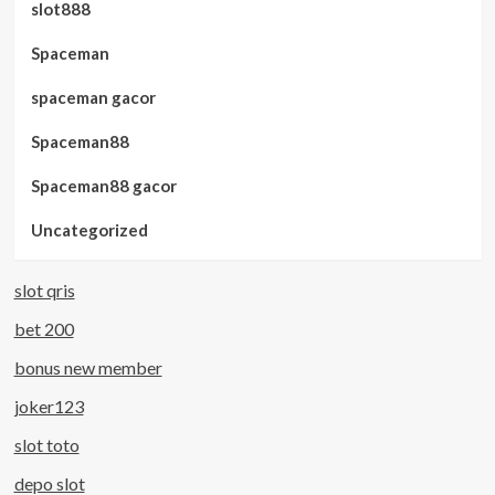
slot888
Spaceman
spaceman gacor
Spaceman88
Spaceman88 gacor
Uncategorized
slot qris
bet 200
bonus new member
joker123
slot toto
depo slot