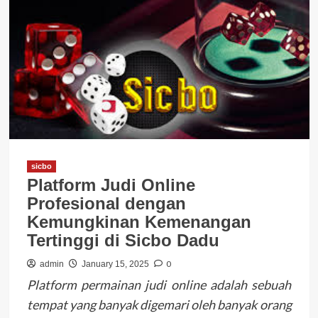
sicbo
Platform Judi Online
Profesional dengan
Kemungkinan Kemenangan
Tertinggi di Sicbo Dadu
0
admin
January 15, 2025
Platform permainan judi online adalah sebuah
tempat yang banyak digemari oleh banyak orang