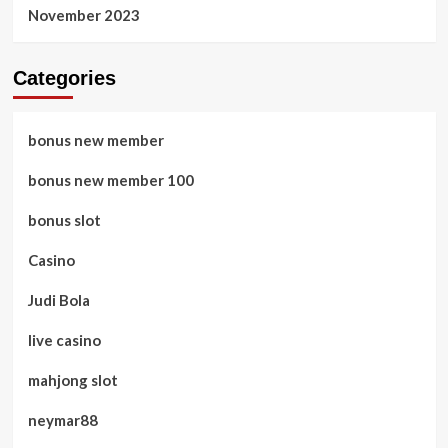
November 2023
Categories
bonus new member
bonus new member 100
bonus slot
Casino
Judi Bola
live casino
mahjong slot
neymar88