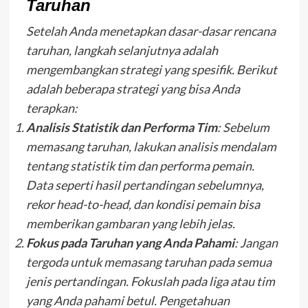
Taruhan
Setelah Anda menetapkan dasar-dasar rencana
taruhan, langkah selanjutnya adalah
mengembangkan strategi yang spesifik. Berikut
adalah beberapa strategi yang bisa Anda
terapkan:
Analisis Statistik dan Performa Tim
: Sebelum
memasang taruhan, lakukan analisis mendalam
tentang statistik tim dan performa pemain.
Data seperti hasil pertandingan sebelumnya,
rekor head-to-head, dan kondisi pemain bisa
memberikan gambaran yang lebih jelas.
Fokus pada Taruhan yang Anda Pahami
: Jangan
tergoda untuk memasang taruhan pada semua
jenis pertandingan. Fokuslah pada liga atau tim
yang Anda pahami betul. Pengetahuan