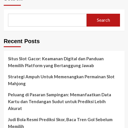
Search
Recent Posts
Situs Slot Gacor: Keamanan Digital dan Panduan
Memilih Platform yang Bertanggung Jawab
Strategi Ampuh Untuk Memenangkan Permainan Slot
Mahjong
Peluang di Pasaran Sampingan: Memanfaatkan Data
Kartu dan Tendangan Sudut untuk Prediksi Lebih
Akurat
Judi Bola Resmi Prediksi Skor, Baca Tren Gol Sebelum
Memilih