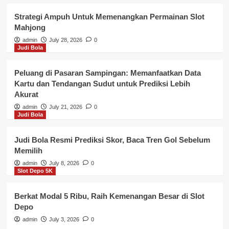
Strategi Ampuh Untuk Memenangkan Permainan Slot
Mahjong
admin
July 28, 2026
0
Judi Bola
Peluang di Pasaran Sampingan: Memanfaatkan Data
Kartu dan Tendangan Sudut untuk Prediksi Lebih
Akurat
admin
July 21, 2026
0
Judi Bola
Judi Bola Resmi Prediksi Skor, Baca Tren Gol Sebelum
Memilih
admin
July 8, 2026
0
Slot Depo 5K
Berkat Modal 5 Ribu, Raih Kemenangan Besar di Slot
Depo
admin
July 3, 2026
0