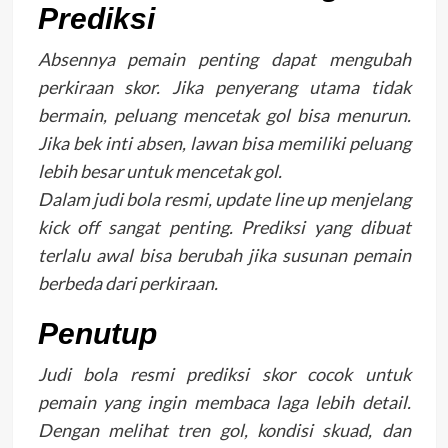
Prediksi
Absennya pemain penting dapat mengubah
perkiraan skor. Jika penyerang utama tidak
bermain, peluang mencetak gol bisa menurun.
Jika bek inti absen, lawan bisa memiliki peluang
lebih besar untuk mencetak gol.
Dalam judi bola resmi, update line up menjelang
kick off sangat penting. Prediksi yang dibuat
terlalu awal bisa berubah jika susunan pemain
berbeda dari perkiraan.
Penutup
Judi bola resmi prediksi skor cocok untuk
pemain yang ingin membaca laga lebih detail.
Dengan melihat tren gol, kondisi skuad, dan