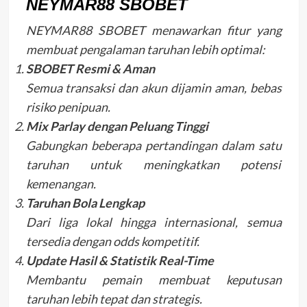
NEYMAR88 SBOBET
NEYMAR88 SBOBET menawarkan fitur yang
membuat pengalaman taruhan lebih optimal:
SBOBET Resmi & Aman
Semua transaksi dan akun dijamin aman, bebas
risiko penipuan.
Mix Parlay dengan Peluang Tinggi
Gabungkan beberapa pertandingan dalam satu
taruhan untuk meningkatkan potensi
kemenangan.
Taruhan Bola Lengkap
Dari liga lokal hingga internasional, semua
tersedia dengan odds kompetitif.
Update Hasil & Statistik Real-Time
Membantu pemain membuat keputusan
taruhan lebih tepat dan strategis.