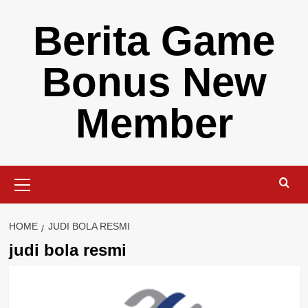
Skip
Berita Game
to
content
Bonus New
Member
Primary
Menu
HOME
JUDI BOLA RESMI
judi bola resmi