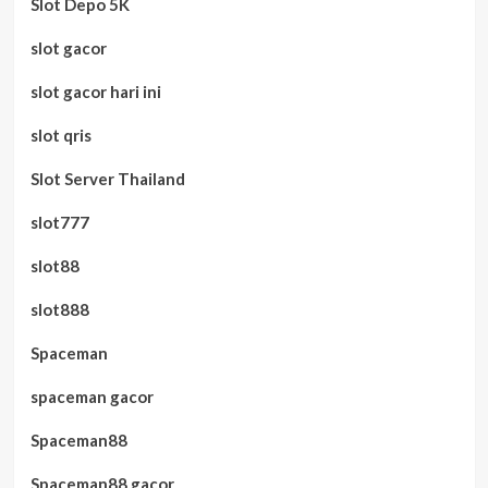
Slot Depo 5K
slot gacor
slot gacor hari ini
slot qris
Slot Server Thailand
slot777
slot88
slot888
Spaceman
spaceman gacor
Spaceman88
Spaceman88 gacor