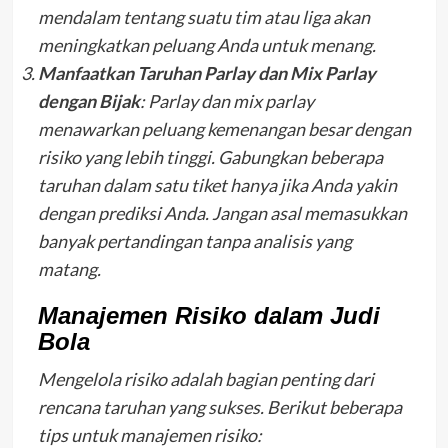
mendalam tentang suatu tim atau liga akan
meningkatkan peluang Anda untuk menang.
Manfaatkan Taruhan Parlay dan Mix Parlay
dengan Bijak
: Parlay dan mix parlay
menawarkan peluang kemenangan besar dengan
risiko yang lebih tinggi. Gabungkan beberapa
taruhan dalam satu tiket hanya jika Anda yakin
dengan prediksi Anda. Jangan asal memasukkan
banyak pertandingan tanpa analisis yang
matang.
Manajemen Risiko dalam Judi
Bola
Mengelola risiko adalah bagian penting dari
rencana taruhan yang sukses. Berikut beberapa
tips untuk manajemen risiko: