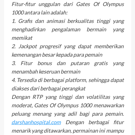
Fitur-fitur unggulan dari Gates Of Olympus
1000 antara lain adalah:
1. Grafis dan animasi berkualitas tinggi yang
menghadirkan pengalaman bermain yang
memikat
2. Jackpot progresif yang dapat memberikan
kemenangan besar kepada para pemain
3. Fitur bonus dan putaran gratis yang
menambah keseruan bermain
4. Tersedia di berbagai platform, sehingga dapat
diakses dari berbagai perangkat
Dengan RTP yang tinggi dan volatilitas yang
moderat, Gates Of Olympus 1000 menawarkan
peluang menang yang adil bagi para pemain.
darshanhospital.com
Dengan berbagai fitur
menarik yang ditawarkan, permainan ini mampu