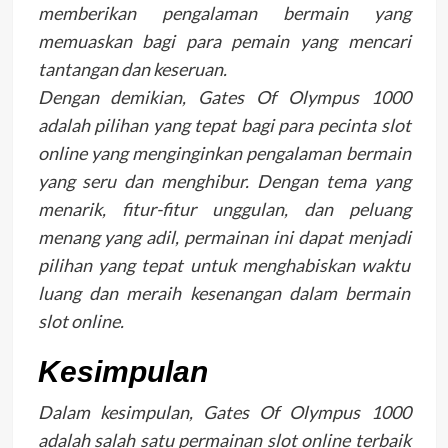
memberikan pengalaman bermain yang
memuaskan bagi para pemain yang mencari
tantangan dan keseruan.
Dengan demikian, Gates Of Olympus 1000
adalah pilihan yang tepat bagi para pecinta slot
online yang menginginkan pengalaman bermain
yang seru dan menghibur. Dengan tema yang
menarik, fitur-fitur unggulan, dan peluang
menang yang adil, permainan ini dapat menjadi
pilihan yang tepat untuk menghabiskan waktu
luang dan meraih kesenangan dalam bermain
slot online.
Kesimpulan
Dalam kesimpulan, Gates Of Olympus 1000
adalah salah satu permainan slot online terbaik