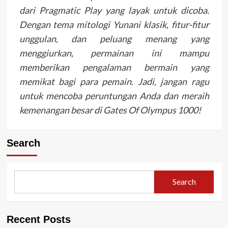
dari Pragmatic Play yang layak untuk dicoba.
Dengan tema mitologi Yunani klasik, fitur-fitur
unggulan, dan peluang menang yang
menggiurkan, permainan ini mampu
memberikan pengalaman bermain yang
memikat bagi para pemain. Jadi, jangan ragu
untuk mencoba peruntungan Anda dan meraih
kemenangan besar di Gates Of Olympus 1000!
Search
Search
Recent Posts