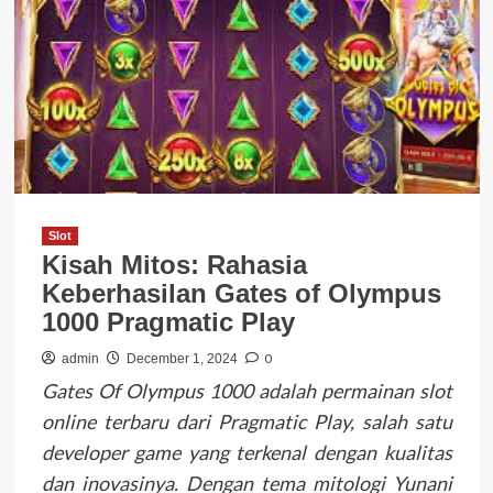
Slot
Kisah Mitos: Rahasia
Keberhasilan Gates of Olympus
1000 Pragmatic Play
0
admin
December 1, 2024
Gates Of Olympus 1000 adalah permainan slot
online terbaru dari Pragmatic Play, salah satu
developer game yang terkenal dengan kualitas
dan inovasinya. Dengan tema mitologi Yunani