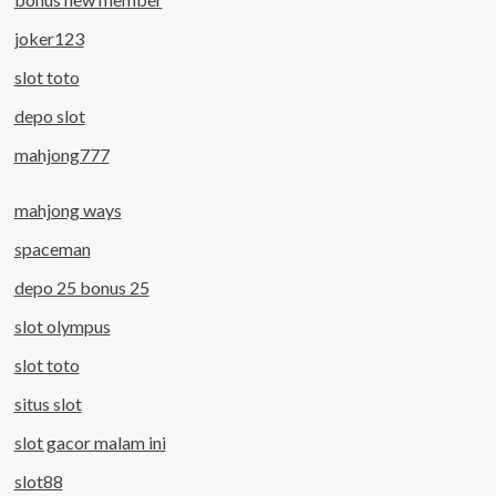
joker123
slot toto
depo slot
mahjong777
mahjong ways
spaceman
depo 25 bonus 25
slot olympus
slot toto
situs slot
slot gacor malam ini
slot88