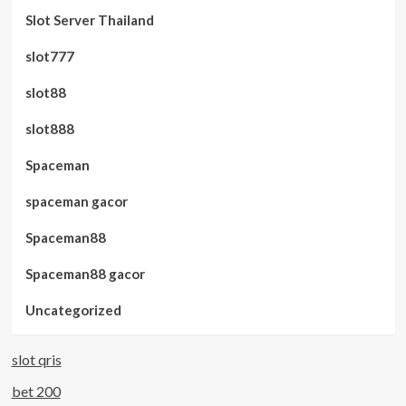
Slot Server Thailand
slot777
slot88
slot888
Spaceman
spaceman gacor
Spaceman88
Spaceman88 gacor
Uncategorized
slot qris
bet 200