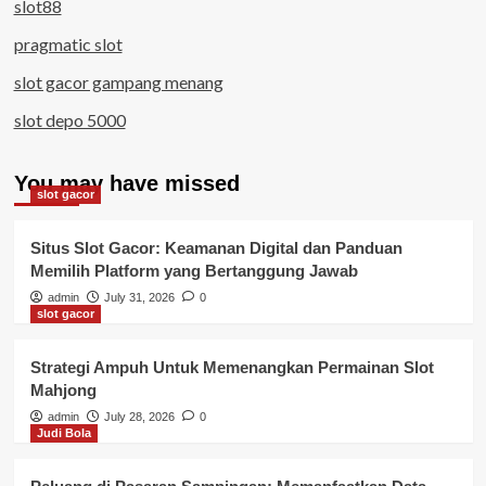
slot88
pragmatic slot
slot gacor gampang menang
slot depo 5000
You may have missed
slot gacor
Situs Slot Gacor: Keamanan Digital dan Panduan
Memilih Platform yang Bertanggung Jawab
admin
July 31, 2026
0
slot gacor
Strategi Ampuh Untuk Memenangkan Permainan Slot
Mahjong
admin
July 28, 2026
0
Judi Bola