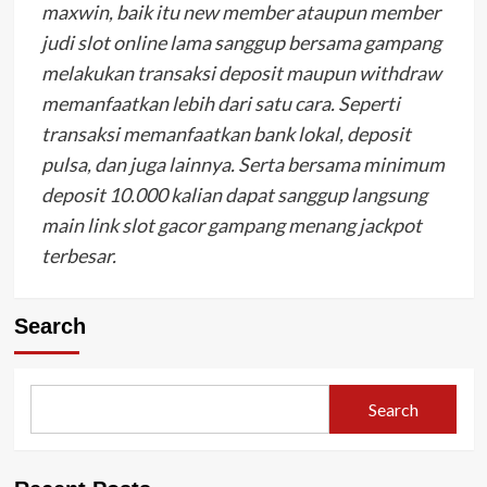
maxwin, baik itu new member ataupun member
judi slot online lama sanggup bersama gampang
melakukan transaksi deposit maupun withdraw
memanfaatkan lebih dari satu cara. Seperti
transaksi memanfaatkan bank lokal, deposit
pulsa, dan juga lainnya. Serta bersama minimum
deposit 10.000 kalian dapat sanggup langsung
main link slot gacor gampang menang jackpot
terbesar.
Search
Search