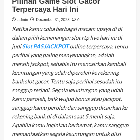
Pilihan Game Slot Gacor
Terpercaya Hari Ini
0
admin
December 31, 2023
Ketika kamu coba berbagai macam upaya di di
dalam pilih kemenangan slot rtp live hari ini di
judi
Slot PASJACKPOT
online terpercaya, tentu
perihal yang paling menyenangkan, adalah
meraih jackpot, sehabis itu mencairkan kembali
keuntungan yang udah diperoleh ke rekening
bank slot gacor. Tentu saja perihal sesudah itu
sanggup terjadi. Segala keuntungan yang udah
kamu peroleh, baik wujud bonus atau jackpot,
sanggup kamu peroleh dan sanggup dicairkan ke
rekening bank di di dalam saat 5 menit saja.
Apabila kamu inginkan berhemat, kamu sanggup
memanfaatkan segala keuntungan untuk diisi