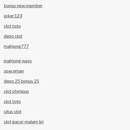
bonus new member
joker123
slot toto
depo slot
mahjong777
mahjong ways
spaceman
depo 25 bonus 25
slot olympus
slot toto
situs slot
slot gacor malam ini