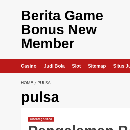
Skip
to
Berita Game
content
Bonus New
Member
Casino
Judi Bola
Slot
Sitemap
Situs J
HOME
PULSA
pulsa
Uncategorized