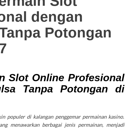
rmain Slot
ional dengan
 Tanpa Potongan
77
 Slot Online Profesional
lsa Tanpa Potongan di
akin populer di kalangan penggemar permainan kasino.
 yang menawarkan berbagai jenis permainan, menjadi