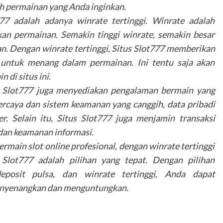
ih permainan yang Anda inginkan.
777 adalah adanya winrate tertinggi. Winrate adalah
n permainan. Semakin tinggi winrate, semakin besar
. Dengan winrate tertinggi, Situs Slot777 memberikan
 untuk menang dalam permainan. Ini tentu saja akan
di situs ini.
us Slot777 juga menyediakan pengalaman bermain yang
rcaya dan sistem keamanan yang canggih, data pribadi
. Selain itu, Situs Slot777 juga menjamin transaksi
dan keamanan informasi.
main slot online profesional, dengan winrate tertinggi
 Slot777 adalah pilihan yang tepat. Dengan pilihan
posit pulsa, dan winrate tertinggi, Anda dapat
nyenangkan dan menguntungkan.