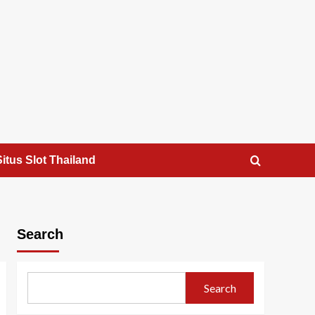
Situs Slot Thailand
Search
Search