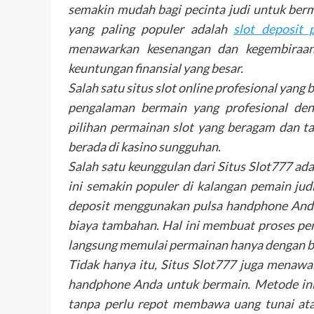
semakin mudah bagi pecinta judi untuk berm
yang paling populer adalah
slot deposit 
menawarkan kesenangan dan kegembiraan
keuntungan finansial yang besar.
Salah satu situs slot online profesional yang
pengalaman bermain yang profesional den
pilihan permainan slot yang beragam dan ta
berada di kasino sungguhan.
Salah satu keunggulan dari Situs Slot777 a
ini semakin populer di kalangan pemain ju
deposit menggunakan pulsa handphone Anda
biaya tambahan. Hal ini membuat proses pem
langsung memulai permainan hanya dengan b
Tidak hanya itu, Situs Slot777 juga menawa
handphone Anda untuk bermain. Metode in
tanpa perlu repot membawa uang tunai ata