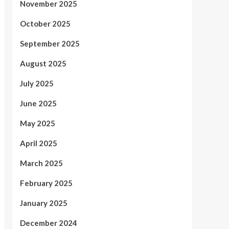
November 2025
October 2025
September 2025
August 2025
July 2025
June 2025
May 2025
April 2025
March 2025
February 2025
January 2025
December 2024