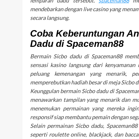
lemparan dadu tersebut.
spaceman88
men
mendebarkan dengan live casino yang menam
secara langsung.
Coba Keberuntungan An
Dadu di Spaceman88
Bermain Sicbo dadu di Spaceman88 memb
sensasi kasino langsung dari kenyamanan
peluang kemenangan yang menarik, pe
memperebutkan hadiah besar di meja Sicbo d
Keunggulan bermain Sicbo dadu di Spaceman88
menawarkan tampilan yang menarik dan mu
menemukan permainan yang mereka ingink
responsif siap membantu pemain dengan seg
Selain permainan Sicbo dadu, Spaceman88
seperti roulette online, blackjack, dan bac