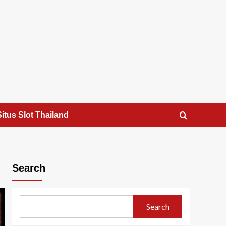
Situs Slot Thailand
Search
Search