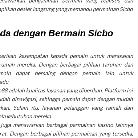
awarkan pengalaman bermain yang realistis dan
pilkan dealer langsung yang memandu permainan Sicbo
da dengan Bermain Sicbo
erikan kesempatan kepada pemain untuk merasakan
 rumah mereka. Dengan berbagai pilihan taruhan dan
main dapat bersaing dengan pemain lain untuk
adu.
 adalah kualitas layanan yang diberikan. Platform ini
dah dinavigasi, sehingga pemain dapat dengan mudah
an. Selain itu, layanan pelanggan yang ramah dan
ala kebutuhan mereka.
 juga menawarkan berbagai permainan kasino lainnya
carat. Dengan berbagai pilihan permainan yang tersedia,