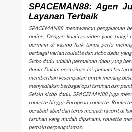
SPACEMAN88: Agen Judi
Layanan Terbaik
SPACEMAN88 menawarkan pengalaman bermain
online. Dengan kualitas video yang tinggi
bermain di kasino fisik tanpa perlu meni
berbagai varian roulette dan sicbo dadu, yan
Sicbo dadu adalah permainan dadu yang beras
dunia. Dalam permainan ini, pemain bertaruh
memberikan kesempatan untuk menang besa
menyediakan berbagai opsi taruhan dan pem
Selain sicbo dadu, SPACEMAN88 juga menaw
roulette hingga European roulette. Roulette
berabad-abad dan terus menjadi favorit di k
taruhan yang mudah dipahami, roulette m
pemain berpengalaman.