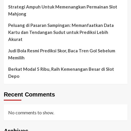
Strategi Ampuh Untuk Memenangkan Permainan Slot
Mahjong
Peluang di Pasaran Sampingan: Memanfaatkan Data
Kartu dan Tendangan Sudut untuk Prediksi Lebih
Akurat
Judi Bola Resmi Prediksi Skor, Baca Tren Gol Sebelum
Memilih
Berkat Modal 5 Ribu, Raih Kemenangan Besar di Slot
Depo
Recent Comments
No comments to show.
Archives