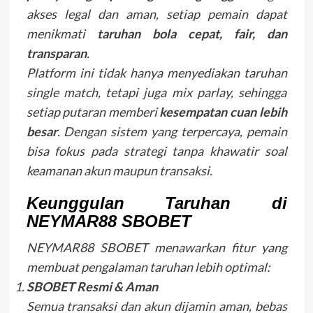
akses legal dan aman, setiap pemain dapat
menikmati
taruhan bola cepat, fair, dan
transparan
.
Platform ini tidak hanya menyediakan taruhan
single match, tetapi juga mix parlay, sehingga
setiap putaran memberi
kesempatan cuan lebih
besar
. Dengan sistem yang terpercaya, pemain
bisa fokus pada strategi tanpa khawatir soal
keamanan akun maupun transaksi.
Keunggulan Taruhan di
NEYMAR88 SBOBET
NEYMAR88 SBOBET menawarkan fitur yang
membuat pengalaman taruhan lebih optimal:
SBOBET Resmi & Aman
Semua transaksi dan akun dijamin aman, bebas