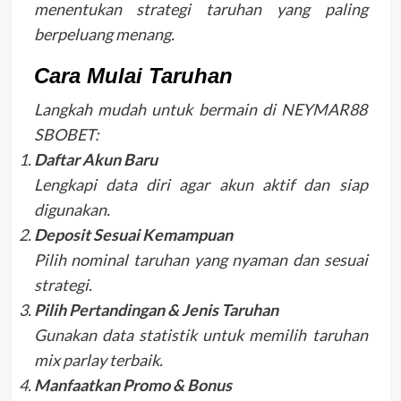
menentukan strategi taruhan yang paling
berpeluang menang.
Cara Mulai Taruhan
Langkah mudah untuk bermain di NEYMAR88
SBOBET:
Daftar Akun Baru
Lengkapi data diri agar akun aktif dan siap
digunakan.
Deposit Sesuai Kemampuan
Pilih nominal taruhan yang nyaman dan sesuai
strategi.
Pilih Pertandingan & Jenis Taruhan
Gunakan data statistik untuk memilih taruhan
mix parlay terbaik.
Manfaatkan Promo & Bonus