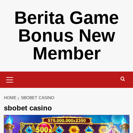
Skip
Berita Game
to
content
Bonus New
Member
Primary
Menu
HOME
SBOBET CASINO
sbobet casino