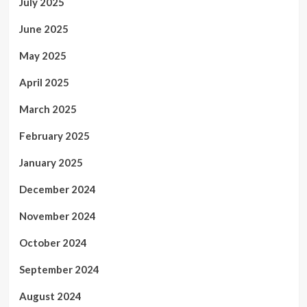
July 2025
June 2025
May 2025
April 2025
March 2025
February 2025
January 2025
December 2024
November 2024
October 2024
September 2024
August 2024