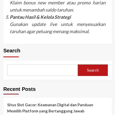
Klaim bonus new member atau promo harian
untuk menambah saldo taruhan.
Pantau Hasil & Kelola Strategi
Gunakan update live untuk menyesuaikan
taruhan agar peluang menang maksimal.
Search
Search
Recent Posts
Situs Slot Gacor: Keamanan Digital dan Panduan
Memilih Platform yang Bertanggung Jawab