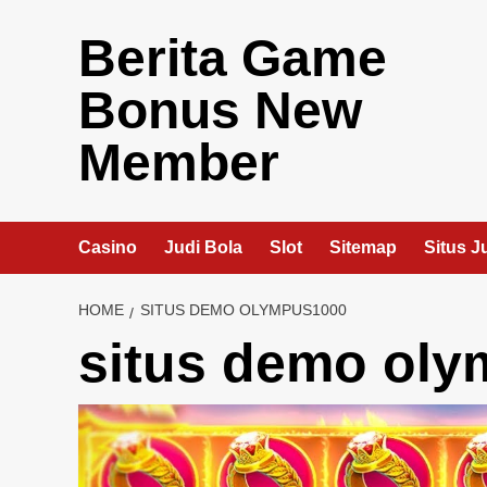
Skip
to
Berita Game
content
Bonus New
Member
Casino
Judi Bola
Slot
Sitemap
Situs J
HOME
SITUS DEMO OLYMPUS1000
situs demo ol