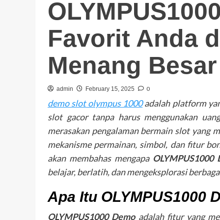
OLYMPUS1000 
Favorit Anda d
Menang Besar
0
admin
February 15, 2025
demo slot olympus 1000
adalah platform yan
slot gacor tanpa harus menggunakan uang
merasakan pengalaman bermain slot yang 
mekanisme permainan, simbol, dan fitur bonu
akan membahas mengapa
OLYMPUS1000 
belajar, berlatih, dan mengeksplorasi berbaga
Apa Itu OLYMPUS1000 
OLYMPUS1000 Demo
adalah fitur yang m