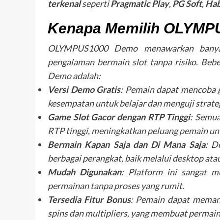
terkenal
seperti
Pragmatic Play
,
PG Soft
,
Hab
Kenapa Memilih OLYMP
OLYMPUS1000 Demo menawarkan banyak
pengalaman bermain slot tanpa risiko. B
Demo adalah:
Versi Demo Gratis
: Pemain dapat mencoba 
kesempatan untuk belajar dan menguji strateg
Game Slot Gacor dengan RTP Tinggi
: Semu
RTP tinggi, meningkatkan peluang pemain un
Bermain Kapan Saja dan Di Mana Saja
: D
berbagai perangkat, baik melalui desktop atau
Mudah Digunakan
: Platform ini sangat 
permainan tanpa proses yang rumit.
Tersedia Fitur Bonus
: Pemain dapat memanf
spins dan multipliers, yang membuat permain