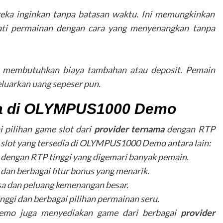
eka inginkan tanpa batasan waktu. Ini memungkinkan
ati permainan dengan cara yang menyenangkan tanpa
 membutuhkan biaya tambahan atau deposit. Pemain
luarkan uang sepeser pun.
ia di OLYMPUS1000 Demo
ilihan game slot dari
provider ternama
dengan RTP
 slot yang tersedia di OLYMPUS1000 Demo antara lain:
 dengan RTP tinggi yang digemari banyak pemain.
 dan berbagai fitur bonus yang menarik.
asa dan peluang kemenangan besar.
nggi dan berbagai pilihan permainan seru.
mo juga menyediakan game dari berbagai
provider