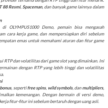
 provider ternama dengan RTP tinggi dan fitur menarik.
T 88 Resmi
,
Spaceman
, dan banyak game lainnya dalam
n
n di OLYMPUS1000 Demo, pemain bisa mengasah
am cara kerja game, dan mempersiapkan diri sebelum
esempatan emas untuk memahami aturan dan fitur game
 RTP dan volatilitas dari game slot yang dimainkan. Ini
mainan dengan RTP yang lebih tinggi dan volatilitas
a.
mi
r bonus
, seperti
free spins
,
wild symbols
, dan
multipliers
,
alkan kemenangan. Dengan bermain di versi demo,
rja fitur-fitur ini sebelum bertaruh dengan uang asli.