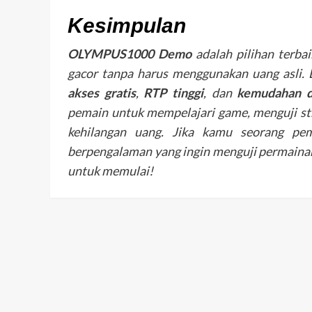
Kesimpulan
OLYMPUS1000 Demo
adalah pilihan terba
gacor tanpa harus menggunakan uang asli. 
akses gratis
,
RTP tinggi
, dan
kemudahan d
pemain untuk mempelajari game, menguji str
kehilangan uang. Jika kamu seorang pem
berpengalaman yang ingin menguji permaina
untuk memulai!