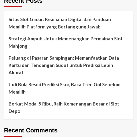
Recent Posts
Situs Slot Gacor: Keamanan Digital dan Panduan
Memilih Platform yang Bertanggung Jawab
Strategi Ampuh Untuk Memenangkan Permainan Slot
Mahjong
Peluang di Pasaran Sampingan: Memanfaatkan Data
Kartu dan Tendangan Sudut untuk Prediksi Lebih
Akurat
Judi Bola Resmi Prediksi Skor, Baca Tren Gol Sebelum
Memilih
Berkat Modal 5 Ribu, Raih Kemenangan Besar di Slot
Depo
Recent Comments