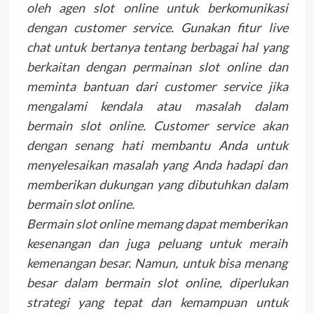
oleh agen slot online untuk berkomunikasi
dengan customer service. Gunakan fitur live
chat untuk bertanya tentang berbagai hal yang
berkaitan dengan permainan slot online dan
meminta bantuan dari customer service jika
mengalami kendala atau masalah dalam
bermain slot online. Customer service akan
dengan senang hati membantu Anda untuk
menyelesaikan masalah yang Anda hadapi dan
memberikan dukungan yang dibutuhkan dalam
bermain slot online.
Bermain slot online memang dapat memberikan
kesenangan dan juga peluang untuk meraih
kemenangan besar. Namun, untuk bisa menang
besar dalam bermain slot online, diperlukan
strategi yang tepat dan kemampuan untuk