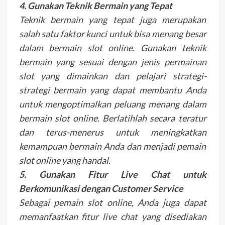
4. Gunakan Teknik Bermain yang Tepat
Teknik bermain yang tepat juga merupakan
salah satu faktor kunci untuk bisa menang besar
dalam bermain slot online. Gunakan teknik
bermain yang sesuai dengan jenis permainan
slot yang dimainkan dan pelajari strategi-
strategi bermain yang dapat membantu Anda
untuk mengoptimalkan peluang menang dalam
bermain slot online. Berlatihlah secara teratur
dan terus-menerus untuk meningkatkan
kemampuan bermain Anda dan menjadi pemain
slot online yang handal.
5. Gunakan Fitur Live Chat untuk
Berkomunikasi dengan Customer Service
Sebagai pemain slot online, Anda juga dapat
memanfaatkan fitur live chat yang disediakan