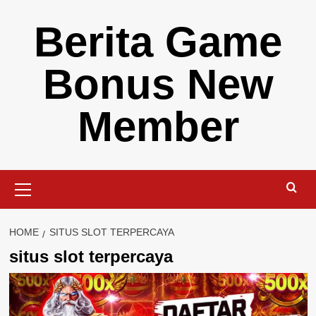
Skip
Berita Game
to
content
Bonus New
Member
Primary
Menu
HOME
SITUS SLOT TERPERCAYA
situs slot terpercaya