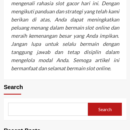
mengenali rahasia slot gacor hari ini. Dengan
mengikuti panduan dan strategi yang telah kami
berikan di atas, Anda dapat meningkatkan
peluang menang dalam bermain slot online dan
meraih kemenangan besar yang Anda impikan.
Jangan lupa untuk selalu bermain dengan
tanggung jawab dan tetap disiplin dalam
mengelola modal Anda. Semoga artikel ini
bermanfaat dan selamat bermain slot online.
Search
Search