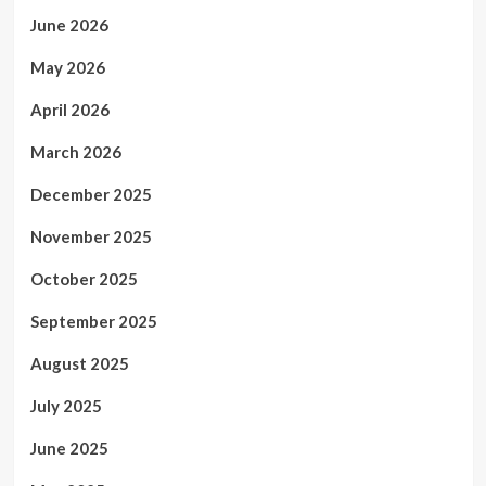
June 2026
May 2026
April 2026
March 2026
December 2025
November 2025
October 2025
September 2025
August 2025
July 2025
June 2025