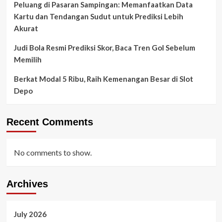
Peluang di Pasaran Sampingan: Memanfaatkan Data
Kartu dan Tendangan Sudut untuk Prediksi Lebih
Akurat
Judi Bola Resmi Prediksi Skor, Baca Tren Gol Sebelum
Memilih
Berkat Modal 5 Ribu, Raih Kemenangan Besar di Slot
Depo
Recent Comments
No comments to show.
Archives
July 2026