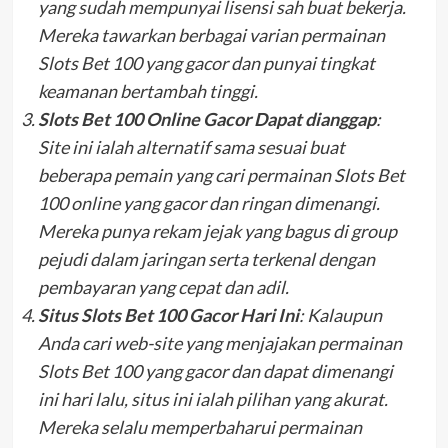
yang sudah mempunyai lisensi sah buat bekerja.
Mereka tawarkan berbagai varian permainan
Slots Bet 100 yang gacor dan punyai tingkat
keamanan bertambah tinggi.
Slots Bet 100 Online Gacor Dapat dianggap
:
Site ini ialah alternatif sama sesuai buat
beberapa pemain yang cari permainan Slots Bet
100 online yang gacor dan ringan dimenangi.
Mereka punya rekam jejak yang bagus di group
pejudi dalam jaringan serta terkenal dengan
pembayaran yang cepat dan adil.
Situs Slots Bet 100 Gacor Hari Ini
: Kalaupun
Anda cari web-site yang menjajakan permainan
Slots Bet 100 yang gacor dan dapat dimenangi
ini hari lalu, situs ini ialah pilihan yang akurat.
Mereka selalu memperbaharui permainan