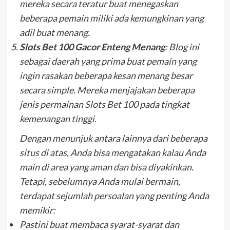
mereka secara teratur buat menegaskan
beberapa pemain miliki ada kemungkinan yang
adil buat menang.
Slots Bet 100 Gacor Enteng Menang
: Blog ini
sebagai daerah yang prima buat pemain yang
ingin rasakan beberapa kesan menang besar
secara simple. Mereka menjajakan beberapa
jenis permainan Slots Bet 100 pada tingkat
kemenangan tinggi.
Dengan menunjuk antara lainnya dari beberapa
situs di atas, Anda bisa mengatakan kalau Anda
main di area yang aman dan bisa diyakinkan.
Tetapi, sebelumnya Anda mulai bermain,
terdapat sejumlah persoalan yang penting Anda
memikir:
Pastini buat membaca syarat-syarat dan