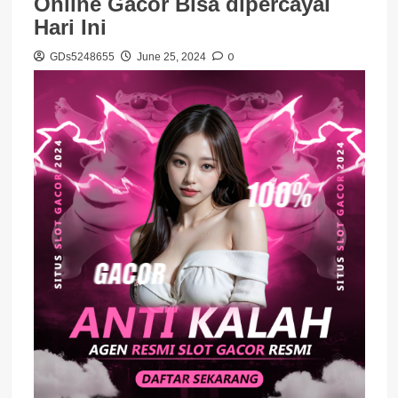
Online Gacor Bisa dipercayai
Hari Ini
0
GDs5248655
June 25, 2024