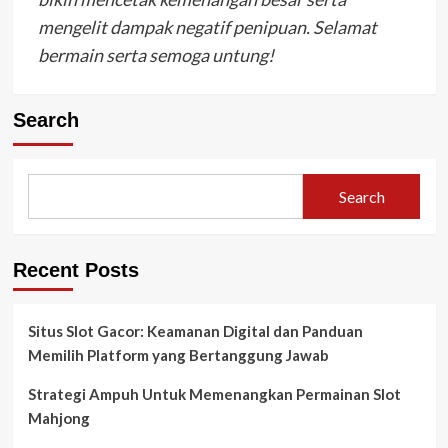
mengelit dampak negatif penipuan. Selamat
bermain serta semoga untung!
Search
Search
Recent Posts
Situs Slot Gacor: Keamanan Digital dan Panduan
Memilih Platform yang Bertanggung Jawab
Strategi Ampuh Untuk Memenangkan Permainan Slot
Mahjong