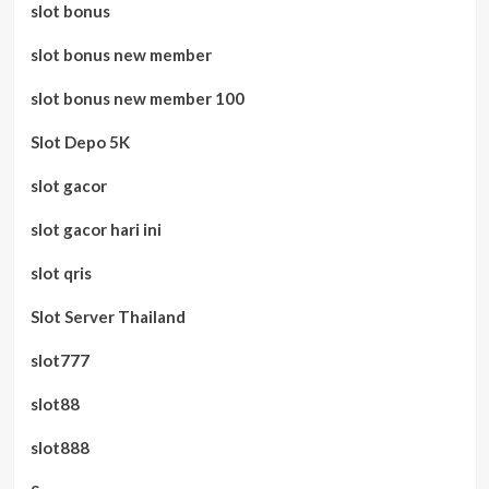
slot bonus
slot bonus new member
slot bonus new member 100
Slot Depo 5K
slot gacor
slot gacor hari ini
slot qris
Slot Server Thailand
slot777
slot88
slot888