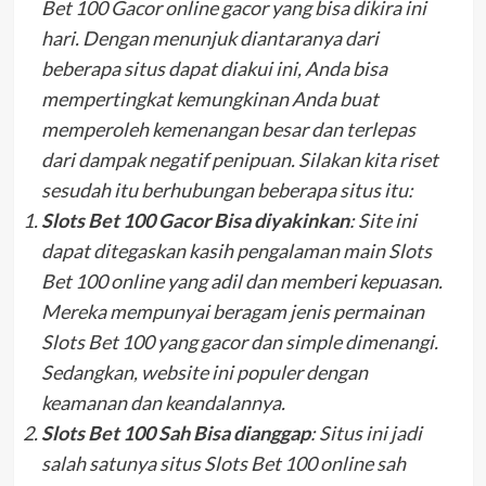
Bet 100 Gacor online gacor yang bisa dikira ini
hari. Dengan menunjuk diantaranya dari
beberapa situs dapat diakui ini, Anda bisa
mempertingkat kemungkinan Anda buat
memperoleh kemenangan besar dan terlepas
dari dampak negatif penipuan. Silakan kita riset
sesudah itu berhubungan beberapa situs itu:
Slots Bet 100 Gacor Bisa diyakinkan
: Site ini
dapat ditegaskan kasih pengalaman main Slots
Bet 100 online yang adil dan memberi kepuasan.
Mereka mempunyai beragam jenis permainan
Slots Bet 100 yang gacor dan simple dimenangi.
Sedangkan, website ini populer dengan
keamanan dan keandalannya.
Slots Bet 100 Sah Bisa dianggap
: Situs ini jadi
salah satunya situs Slots Bet 100 online sah