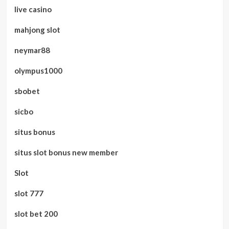
live casino
mahjong slot
neymar88
olympus1000
sbobet
sicbo
situs bonus
situs slot bonus new member
Slot
slot 777
slot bet 200