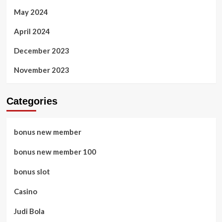
May 2024
April 2024
December 2023
November 2023
Categories
bonus new member
bonus new member 100
bonus slot
Casino
Judi Bola