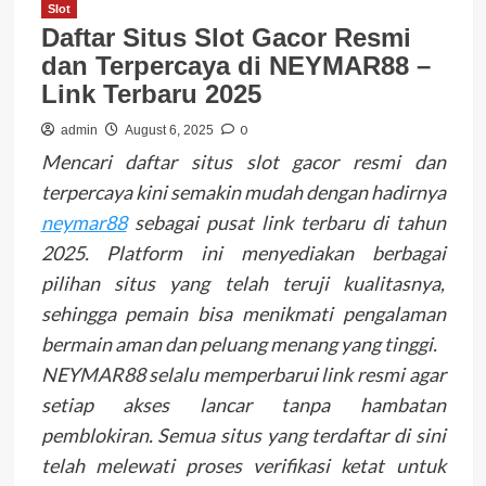
Slot
Daftar Situs Slot Gacor Resmi
dan Terpercaya di NEYMAR88 –
Link Terbaru 2025
0
admin
August 6, 2025
Mencari daftar situs slot gacor resmi dan
terpercaya kini semakin mudah dengan hadirnya
neymar88
sebagai pusat link terbaru di tahun
2025. Platform ini menyediakan berbagai
pilihan situs yang telah teruji kualitasnya,
sehingga pemain bisa menikmati pengalaman
bermain aman dan peluang menang yang tinggi.
NEYMAR88 selalu memperbarui link resmi agar
setiap akses lancar tanpa hambatan
pemblokiran. Semua situs yang terdaftar di sini
telah melewati proses verifikasi ketat untuk