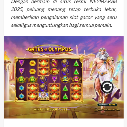
Dengan bermain di situs resmi NEYMAR88
2025, peluang menang tetap terbuka lebar,
memberikan pengalaman slot gacor yang seru
sekaligus menguntungkan bagi semua pemain.