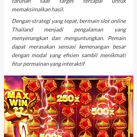
taruhan saat target tercapai untuk
memaksimalkan hasil.
Dengan strategi yang tepat, bermain slot online
Thailand menjadi pengalaman yang
menyenangkan dan menguntungkan. Pemain
dapat merasakan sensasi kemenangan besar
dengan modal yang efisien sambil menikmati
fitur permainan yang interaktif