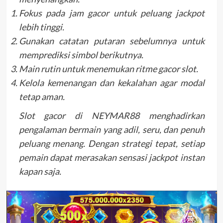
Fokus pada jam gacor untuk peluang jackpot
lebih tinggi.
Gunakan catatan putaran sebelumnya untuk
memprediksi simbol berikutnya.
Main rutin untuk menemukan ritme gacor slot.
Kelola kemenangan dan kekalahan agar modal
tetap aman.
Slot gacor di NEYMAR88 menghadirkan
pengalaman bermain yang adil, seru, dan penuh
peluang menang. Dengan strategi tepat, setiap
pemain dapat merasakan sensasi jackpot instan
kapan saja.