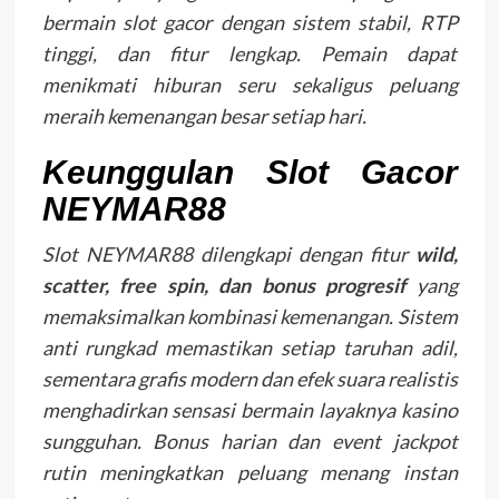
bermain slot gacor dengan sistem stabil, RTP
tinggi, dan fitur lengkap. Pemain dapat
menikmati hiburan seru sekaligus peluang
meraih kemenangan besar setiap hari.
Keunggulan Slot Gacor
NEYMAR88
Slot NEYMAR88 dilengkapi dengan fitur
wild,
scatter, free spin, dan bonus progresif
yang
memaksimalkan kombinasi kemenangan. Sistem
anti rungkad memastikan setiap taruhan adil,
sementara grafis modern dan efek suara realistis
menghadirkan sensasi bermain layaknya kasino
sungguhan. Bonus harian dan event jackpot
rutin meningkatkan peluang menang instan