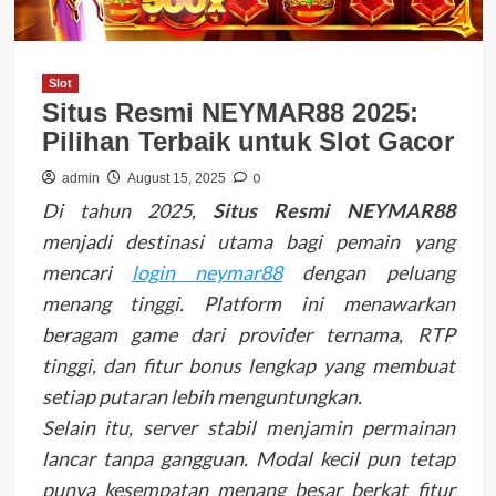
Slot
Situs Resmi NEYMAR88 2025:
Pilihan Terbaik untuk Slot Gacor
0
admin
August 15, 2025
Di tahun 2025,
Situs Resmi NEYMAR88
menjadi destinasi utama bagi pemain yang
mencari
login neymar88
dengan peluang
menang tinggi. Platform ini menawarkan
beragam game dari provider ternama, RTP
tinggi, dan fitur bonus lengkap yang membuat
setiap putaran lebih menguntungkan.
Selain itu, server stabil menjamin permainan
lancar tanpa gangguan. Modal kecil pun tetap
punya kesempatan menang besar berkat fitur