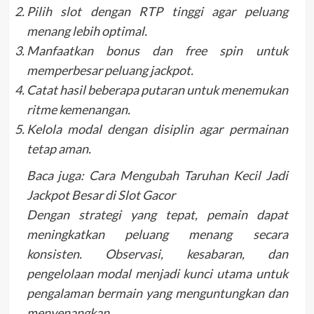
Pilih slot dengan RTP tinggi agar peluang
menang lebih optimal.
Manfaatkan bonus dan free spin untuk
memperbesar peluang jackpot.
Catat hasil beberapa putaran untuk menemukan
ritme kemenangan.
Kelola modal dengan disiplin agar permainan
tetap aman.
Baca juga: Cara Mengubah Taruhan Kecil Jadi
Jackpot Besar di Slot Gacor
Dengan strategi yang tepat, pemain dapat
meningkatkan peluang menang secara
konsisten. Observasi, kesabaran, dan
pengelolaan modal menjadi kunci utama untuk
pengalaman bermain yang menguntungkan dan
menyenangkan.