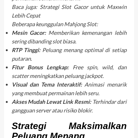
Baca juga: Strategi Slot Gacor untuk Maxwin
Lebih Cepat
Beberapa keunggulan Mahjong Slot:
Mesin Gacor:
Memberikan kemenangan lebih
sering dibanding slot biasa.
RTP Tinggi:
Peluang menang optimal di setiap
putaran.
Fitur Bonus Lengkap:
Free spin, wild, dan
scatter meningkatkan peluang jackpot.
Visual dan Tema Interaktif:
Animasi menarik
yang membuat permainan lebih seru.
Akses Mudah Lewat Link Resmi:
Terhindar dari
gangguan server atau risiko blokir.
Strategi Maksimalkan
Peluang Menang