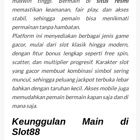
maxwin tinggi. Bermain di
situs resmi
memastikan keamanan, fair play, dan akses
stabil, sehingga pemain bisa menikmati
permainan tanpa hambatan.
Platform ini menyediakan berbagai jenis game
gacor, mulai dari slot klasik hingga modern,
dengan fitur bonus lengkap seperti free spin,
scatter, dan multiplier progresif. Karakter slot
yang gacor membuat kombinasi simbol sering
muncul, sehingga peluang jackpot terbuka lebar
bahkan dengan taruhan kecil. Akses mobile juga
memudahkan pemain bermain kapan saja dan di
mana saja.
Keunggulan Main di
Slot88