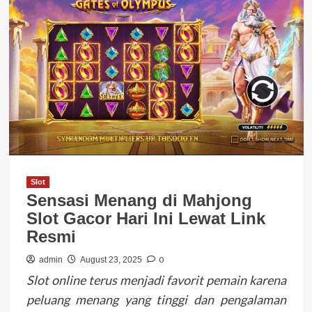
Slot
Sensasi Menang di Mahjong
Slot Gacor Hari Ini Lewat Link
Resmi
0
admin
August 23, 2025
Slot online terus menjadi favorit pemain karena
peluang menang yang tinggi dan pengalaman