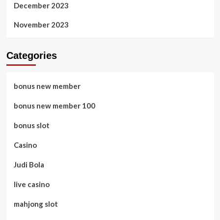
December 2023
November 2023
Categories
bonus new member
bonus new member 100
bonus slot
Casino
Judi Bola
live casino
mahjong slot