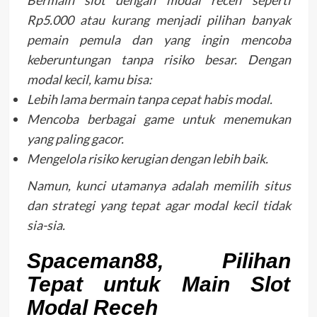
Bermain slot dengan modal receh seperti
Rp5.000 atau kurang menjadi pilihan banyak
pemain pemula dan yang ingin mencoba
keberuntungan tanpa risiko besar. Dengan
modal kecil, kamu bisa:
Lebih lama bermain tanpa cepat habis modal.
Mencoba berbagai game untuk menemukan
yang paling gacor.
Mengelola risiko kerugian dengan lebih baik.
Namun, kunci utamanya adalah memilih situs
dan strategi yang tepat agar modal kecil tidak
sia-sia.
Spaceman88, Pilihan
Tepat untuk Main Slot
Modal Receh