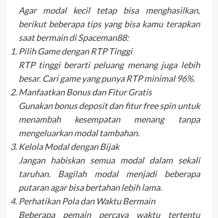
Agar modal kecil tetap bisa menghasilkan,
berikut beberapa tips yang bisa kamu terapkan
saat bermain di Spaceman88:
Pilih Game dengan RTP Tinggi
RTP tinggi berarti peluang menang juga lebih
besar. Cari game yang punya RTP minimal 96%.
Manfaatkan Bonus dan Fitur Gratis
Gunakan bonus deposit dan fitur free spin untuk
menambah kesempatan menang tanpa
mengeluarkan modal tambahan.
Kelola Modal dengan Bijak
Jangan habiskan semua modal dalam sekali
taruhan. Bagilah modal menjadi beberapa
putaran agar bisa bertahan lebih lama.
Perhatikan Pola dan Waktu Bermain
Beberapa pemain percaya waktu tertentu