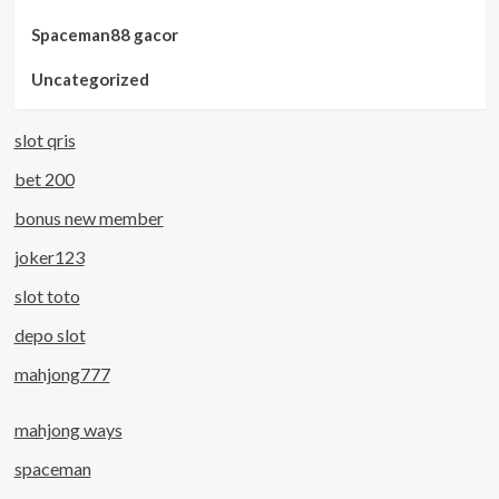
Spaceman88 gacor
Uncategorized
slot qris
bet 200
bonus new member
joker123
slot toto
depo slot
mahjong777
mahjong ways
spaceman