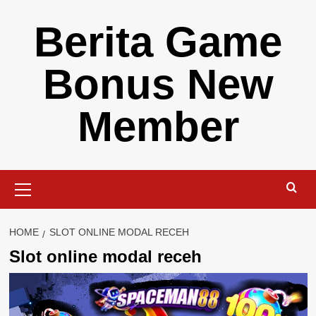
Skip
Berita Game
to
content
Bonus New
Member
Primary
Menu
HOME
SLOT ONLINE MODAL RECEH
Slot online modal receh