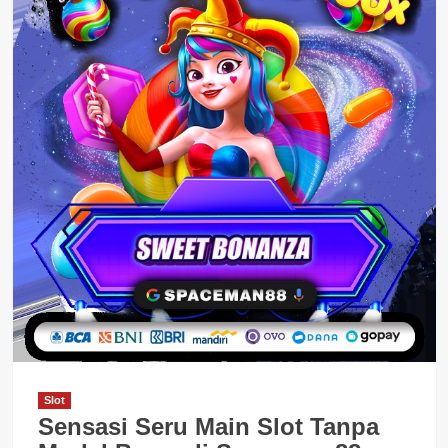
Slot
Sensasi Seru Main Slot Tanpa