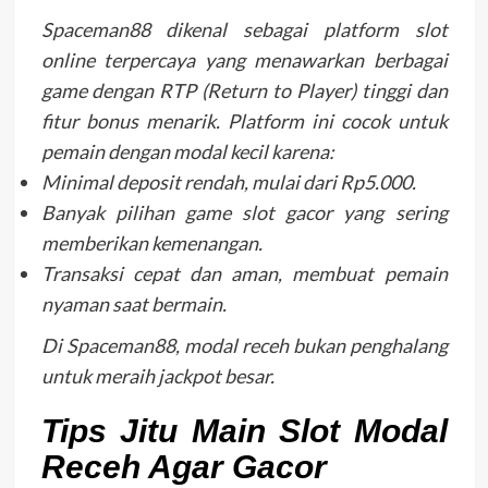
Spaceman88 dikenal sebagai platform slot
online terpercaya yang menawarkan berbagai
game dengan RTP (Return to Player) tinggi dan
fitur bonus menarik. Platform ini cocok untuk
pemain dengan modal kecil karena:
Minimal deposit rendah, mulai dari Rp5.000.
Banyak pilihan game slot gacor yang sering
memberikan kemenangan.
Transaksi cepat dan aman, membuat pemain
nyaman saat bermain.
Di Spaceman88, modal receh bukan penghalang
untuk meraih jackpot besar.
Tips Jitu Main Slot Modal
Receh Agar Gacor