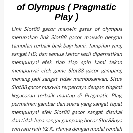
of Olympus ( Pragmatic
Play )
Link Slot88 gacor maxwin gates of olympus
merupakan link Slot88 gacor maxwin dengan
tampilan terbaik baik bagi kami. Tampilan yang
sangat HD, dan semua faktor kecil diperhatikan
mempunyai efek tiap tiap spin kami tekan
mempunyai efek game Slot88 gacor gampang
menang jadi sangat tidak membosankan. Situs
Slot88 gacor maxwin terpercaya dengan tingkat
kegacoran terbaik mantap di Pragmatic Play,
permainan gambar dan suara yang sangat tepat
mempunyai efek Slot88 gacor sangat disukai
dan tidak lupa sangat gampang bocor Slot88nya
win rate raih 92 %. Hanya dengan modal rendah