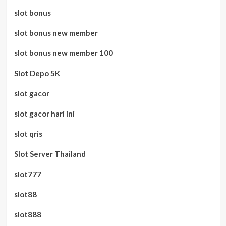
slot bonus
slot bonus new member
slot bonus new member 100
Slot Depo 5K
slot gacor
slot gacor hari ini
slot qris
Slot Server Thailand
slot777
slot88
slot888