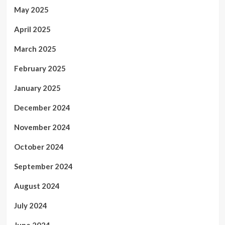
May 2025
April 2025
March 2025
February 2025
January 2025
December 2024
November 2024
October 2024
September 2024
August 2024
July 2024