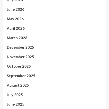
June 2026
May 2026
April 2026
March 2026
December 2025
November 2025
October 2025
September 2025
August 2025
July 2025
June 2025