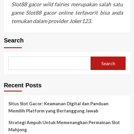
Slot88 gacor wild fairies merupakan salah satu
game Slot88 gacor online terfavorit bisa anda
temukan dalam provider Joker123.
Search
Search
Recent Posts
Situs Slot Gacor: Keamanan Digital dan Panduan
Memilih Platform yang Bertanggung Jawab
Strategi Ampuh Untuk Memenangkan Permainan Slot
Mahjong