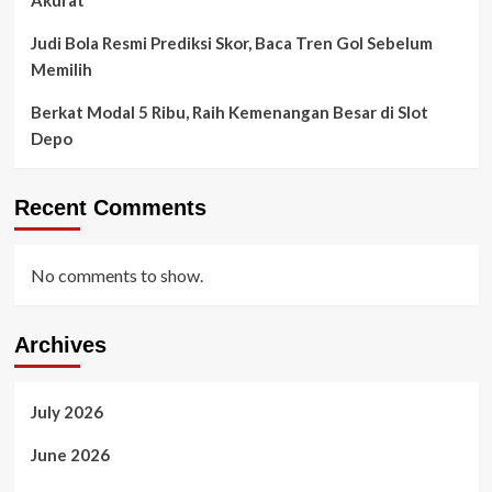
Akurat
Judi Bola Resmi Prediksi Skor, Baca Tren Gol Sebelum
Memilih
Berkat Modal 5 Ribu, Raih Kemenangan Besar di Slot
Depo
Recent Comments
No comments to show.
Archives
July 2026
June 2026