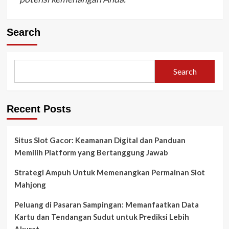
Search
Search
Recent Posts
Situs Slot Gacor: Keamanan Digital dan Panduan
Memilih Platform yang Bertanggung Jawab
Strategi Ampuh Untuk Memenangkan Permainan Slot
Mahjong
Peluang di Pasaran Sampingan: Memanfaatkan Data
Kartu dan Tendangan Sudut untuk Prediksi Lebih