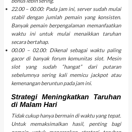
bonus lebih sering.
22.00 – 00.00: Pada jam ini, server sudah mulai
stabil dengan jumlah pemain yang konsisten.
Banyak pemain berpengalaman memanfaatkan
waktu ini untuk mulai menaikkan taruhan
secara bertahap.
00.00 – 02.00: Dikenal sebagai waktu paling
gacor di banyak forum komunitas slot. Mesin
slot yang sudah “hangat” dari putaran
sebelumnya sering kali memicu jackpot atau
kemenangan beruntun pada jam ini.
Strategi Meningkatkan Taruhan
di Malam Hari
Tidak cukup hanya bermain di waktu yang tepat.
Untuk memaksimalkan hasil, penting bagi