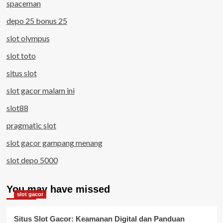
spaceman
depo 25 bonus 25
slot olympus
slot toto
situs slot
slot gacor malam ini
slot88
pragmatic slot
slot gacor gampang menang
slot depo 5000
You may have missed
slot gacor
Situs Slot Gacor: Keamanan Digital dan Panduan