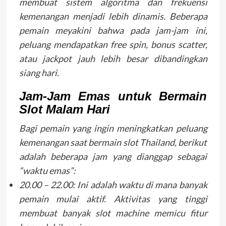
membuat sistem algoritma dan frekuensi
kemenangan menjadi lebih dinamis. Beberapa
pemain meyakini bahwa pada jam-jam ini,
peluang mendapatkan free spin, bonus scatter,
atau jackpot jauh lebih besar dibandingkan
siang hari.
Jam-Jam Emas untuk Bermain
Slot Malam Hari
Bagi pemain yang ingin meningkatkan peluang
kemenangan saat bermain slot Thailand, berikut
adalah beberapa jam yang dianggap sebagai
“waktu emas”:
20.00 – 22.00: Ini adalah waktu di mana banyak
pemain mulai aktif. Aktivitas yang tinggi
membuat banyak slot machine memicu fitur