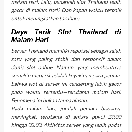
malam hari. Lalu, benarkah slot Thailand lebih
gacor di malam hari? Dan kapan waktu terbaik
untuk meningkatkan taruhan?
Daya Tarik Slot Thailand di
Malam Hari
Server Thailand memiliki reputasi sebagai salah
satu yang paling stabil dan responsif dalam
dunia slot online. Namun, yang membuatnya
semakin menarik adalah keyakinan para pemain
bahwa slot di server ini cenderung lebih gacor
pada waktu tertentu—terutama malam hari.
Fenomena ini bukan tanpa alasan.
Pada malam hari, jumlah pemain biasanya
meningkat, terutama di antara pukul 20.00
hingga 02.00. Aktivitas server yang lebih padat