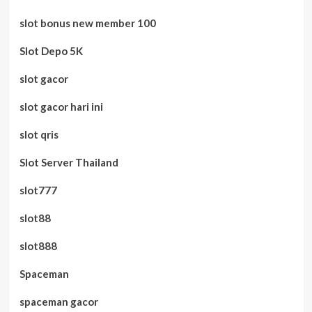
slot bonus new member 100
Slot Depo 5K
slot gacor
slot gacor hari ini
slot qris
Slot Server Thailand
slot777
slot88
slot888
Spaceman
spaceman gacor