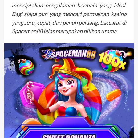
menciptakan pengalaman bermain yang ideal.
Bagi siapa pun yang mencari permainan kasino
yang seru, cepat, dan penuh peluang, baccarat di
Spaceman88 jelas merupakan pilihan utama.