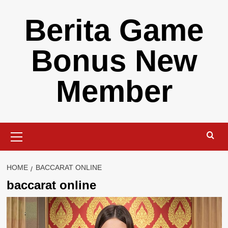
Skip
Berita Game
to
content
Bonus New
Member
Primary
Menu
HOME
BACCARAT ONLINE
baccarat online