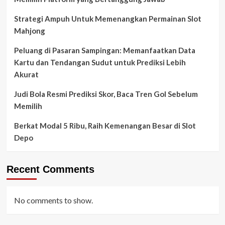
Strategi Ampuh Untuk Memenangkan Permainan Slot
Mahjong
Peluang di Pasaran Sampingan: Memanfaatkan Data
Kartu dan Tendangan Sudut untuk Prediksi Lebih
Akurat
Judi Bola Resmi Prediksi Skor, Baca Tren Gol Sebelum
Memilih
Berkat Modal 5 Ribu, Raih Kemenangan Besar di Slot
Depo
Recent Comments
No comments to show.