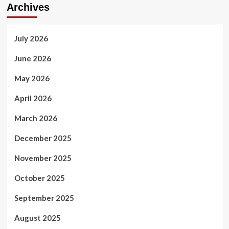
Archives
July 2026
June 2026
May 2026
April 2026
March 2026
December 2025
November 2025
October 2025
September 2025
August 2025