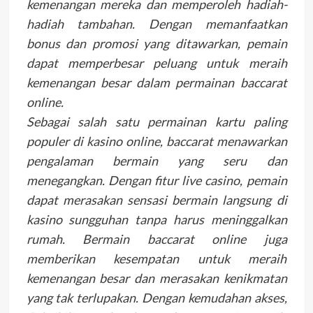
kemenangan mereka dan memperoleh hadiah-
hadiah tambahan. Dengan memanfaatkan
bonus dan promosi yang ditawarkan, pemain
dapat memperbesar peluang untuk meraih
kemenangan besar dalam permainan baccarat
online.
Sebagai salah satu permainan kartu paling
populer di kasino online, baccarat menawarkan
pengalaman bermain yang seru dan
menegangkan. Dengan fitur live casino, pemain
dapat merasakan sensasi bermain langsung di
kasino sungguhan tanpa harus meninggalkan
rumah. Bermain baccarat online juga
memberikan kesempatan untuk meraih
kemenangan besar dan merasakan kenikmatan
yang tak terlupakan. Dengan kemudahan akses,