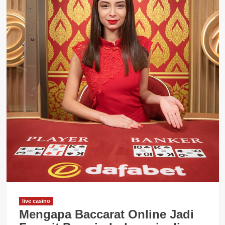
live casino
Mengapa Baccarat Online Jadi