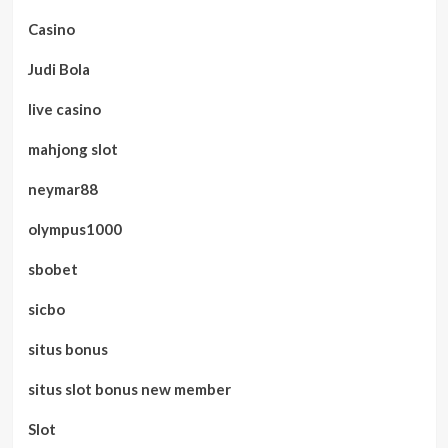
Casino
Judi Bola
live casino
mahjong slot
neymar88
olympus1000
sbobet
sicbo
situs bonus
situs slot bonus new member
Slot