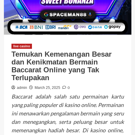
live casino
Temukan Kemenangan Besar
dan Kenikmatan Bermain
Baccarat Online yang Tak
Terlupakan
0
admin
March 25, 2025
Baccarat adalah salah satu permainan kartu
yang paling populer di kasino online. Permainan
ini menawarkan pengalaman bermain yang seru
dan menegangkan, serta peluang besar untuk
memenangkan hadiah besar. Di kasino online,