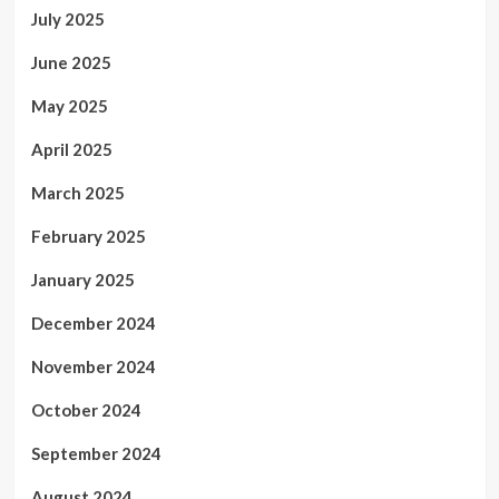
July 2025
June 2025
May 2025
April 2025
March 2025
February 2025
January 2025
December 2024
November 2024
October 2024
September 2024
August 2024