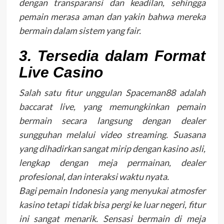
dengan transparansi dan keadilan, sehingga
pemain merasa aman dan yakin bahwa mereka
bermain dalam sistem yang fair.
3. Tersedia dalam Format
Live Casino
Salah satu fitur unggulan Spaceman88 adalah
baccarat live, yang memungkinkan pemain
bermain secara langsung dengan dealer
sungguhan melalui video streaming. Suasana
yang dihadirkan sangat mirip dengan kasino asli,
lengkap dengan meja permainan, dealer
profesional, dan interaksi waktu nyata.
Bagi pemain Indonesia yang menyukai atmosfer
kasino tetapi tidak bisa pergi ke luar negeri, fitur
ini sangat menarik. Sensasi bermain di meja