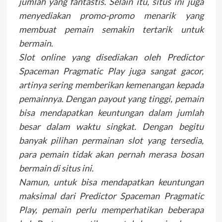
jumlah yang fantastis. Selain itu, situs ini juga
menyediakan promo-promo menarik yang
membuat pemain semakin tertarik untuk
bermain.
Slot online yang disediakan oleh Predictor
Spaceman Pragmatic Play juga sangat gacor,
artinya sering memberikan kemenangan kepada
pemainnya. Dengan payout yang tinggi, pemain
bisa mendapatkan keuntungan dalam jumlah
besar dalam waktu singkat. Dengan begitu
banyak pilihan permainan slot yang tersedia,
para pemain tidak akan pernah merasa bosan
bermain di situs ini.
Namun, untuk bisa mendapatkan keuntungan
maksimal dari Predictor Spaceman Pragmatic
Play, pemain perlu memperhatikan beberapa