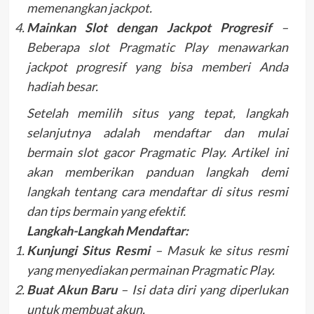
memenangkan jackpot.
Mainkan Slot dengan Jackpot Progresif
–
Beberapa slot Pragmatic Play menawarkan
jackpot progresif yang bisa memberi Anda
hadiah besar.
Setelah memilih situs yang tepat, langkah
selanjutnya adalah mendaftar dan mulai
bermain slot gacor Pragmatic Play. Artikel ini
akan memberikan panduan langkah demi
langkah tentang cara mendaftar di situs resmi
dan tips bermain yang efektif.
Langkah-Langkah Mendaftar:
Kunjungi Situs Resmi
– Masuk ke situs resmi
yang menyediakan permainan Pragmatic Play.
Buat Akun Baru
– Isi data diri yang diperlukan
untuk membuat akun.