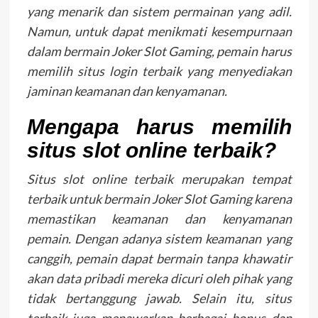
yang menarik dan sistem permainan yang adil.
Namun, untuk dapat menikmati kesempurnaan
dalam bermain Joker Slot Gaming, pemain harus
memilih situs login terbaik yang menyediakan
jaminan keamanan dan kenyamanan.
Mengapa harus memilih
situs slot online terbaik?
Situs slot online terbaik merupakan tempat
terbaik untuk bermain Joker Slot Gaming karena
memastikan keamanan dan kenyamanan
pemain. Dengan adanya sistem keamanan yang
canggih, pemain dapat bermain tanpa khawatir
akan data pribadi mereka dicuri oleh pihak yang
tidak bertanggung jawab. Selain itu, situs