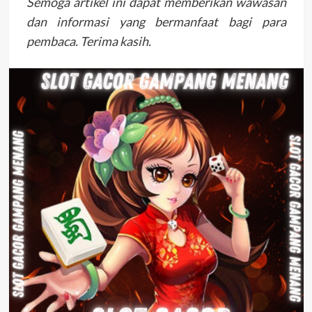
Semoga artikel ini dapat memberikan wawasan
dan informasi yang bermanfaat bagi para
pembaca. Terima kasih.