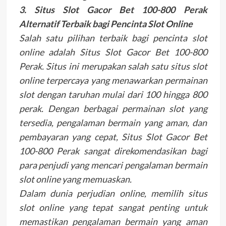
3. Situs Slot Gacor Bet 100-800 Perak
Alternatif Terbaik bagi Pencinta Slot Online
Salah satu pilihan terbaik bagi pencinta slot
online adalah Situs Slot Gacor Bet 100-800
Perak. Situs ini merupakan salah satu situs slot
online terpercaya yang menawarkan permainan
slot dengan taruhan mulai dari 100 hingga 800
perak. Dengan berbagai permainan slot yang
tersedia, pengalaman bermain yang aman, dan
pembayaran yang cepat, Situs Slot Gacor Bet
100-800 Perak sangat direkomendasikan bagi
para penjudi yang mencari pengalaman bermain
slot online yang memuaskan.
Dalam dunia perjudian online, memilih situs
slot online yang tepat sangat penting untuk
memastikan pengalaman bermain yang aman