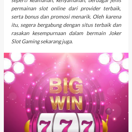
seperti keamanan, kenyamanan, berbagai jenis
permainan slot online dari provider terbaik,
serta bonus dan promosi menarik. Oleh karena
itu, segera bergabung dengan situs terbaik dan
rasakan kesempurnaan dalam bermain Joker
Slot Gaming sekarang juga.