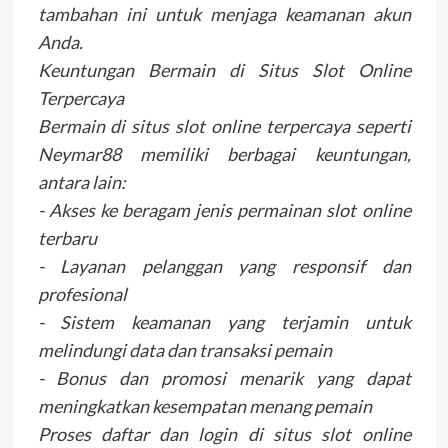
tambahan ini untuk menjaga keamanan akun
Anda.
Keuntungan Bermain di Situs Slot Online
Terpercaya
Bermain di situs slot online terpercaya seperti
Neymar88 memiliki berbagai keuntungan,
antara lain:
- Akses ke beragam jenis permainan slot online
terbaru
- Layanan pelanggan yang responsif dan
profesional
- Sistem keamanan yang terjamin untuk
melindungi data dan transaksi pemain
- Bonus dan promosi menarik yang dapat
meningkatkan kesempatan menang pemain
Proses daftar dan login di situs slot online