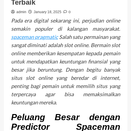
Terbaik
0
admin
January 18, 2025
Pada era digital sekarang ini, perjudian online
semakin populer di kalangan masyarakat.
spaceman pragmatic
Salah satu permainan yang
sangat diminati adalah slot online. Bermain slot
online memberikan kesempatan kepada pemain
untuk mendapatkan keuntungan finansial yang
besar jika beruntung. Dengan begitu banyak
situs slot online yang beredar di internet,
penting bagi pemain untuk memilih situs yang
terpercaya agar bisa memaksimalkan
keuntungan mereka.
Peluang Besar dengan
Predictor Spaceman