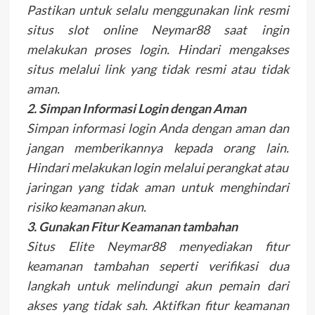
Pastikan untuk selalu menggunakan link resmi
situs slot online Neymar88 saat ingin
melakukan proses login. Hindari mengakses
situs melalui link yang tidak resmi atau tidak
aman.
2. Simpan Informasi Login dengan Aman
Simpan informasi login Anda dengan aman dan
jangan memberikannya kepada orang lain.
Hindari melakukan login melalui perangkat atau
jaringan yang tidak aman untuk menghindari
risiko keamanan akun.
3. Gunakan Fitur Keamanan tambahan
Situs Elite Neymar88 menyediakan fitur
keamanan tambahan seperti verifikasi dua
langkah untuk melindungi akun pemain dari
akses yang tidak sah. Aktifkan fitur keamanan