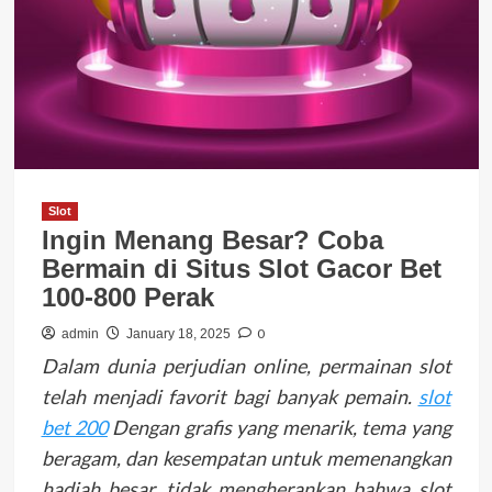
Slot
Ingin Menang Besar? Coba
Bermain di Situs Slot Gacor Bet
100-800 Perak
0
admin
January 18, 2025
Dalam dunia perjudian online, permainan slot
telah menjadi favorit bagi banyak pemain.
slot
bet 200
Dengan grafis yang menarik, tema yang
beragam, dan kesempatan untuk memenangkan
hadiah besar, tidak mengherankan bahwa slot