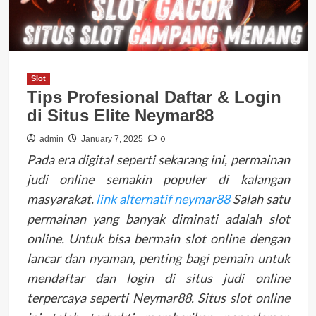
Slot
Tips Profesional Daftar & Login
di Situs Elite Neymar88
0
admin
January 7, 2025
Pada era digital seperti sekarang ini, permainan
judi online semakin populer di kalangan
masyarakat.
link alternatif neymar88
Salah satu
permainan yang banyak diminati adalah slot
online. Untuk bisa bermain slot online dengan
lancar dan nyaman, penting bagi pemain untuk
mendaftar dan login di situs judi online
terpercaya seperti Neymar88. Situs slot online