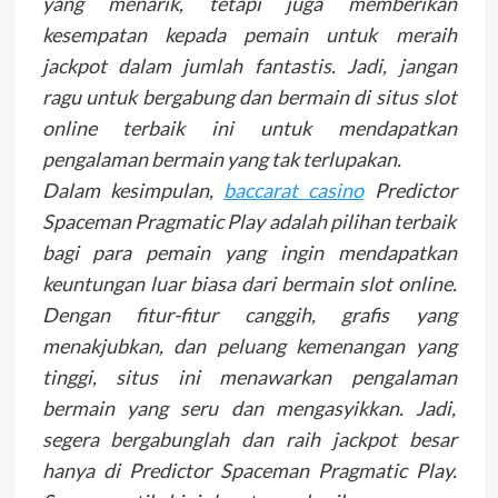
yang menarik, tetapi juga memberikan
kesempatan kepada pemain untuk meraih
jackpot dalam jumlah fantastis. Jadi, jangan
ragu untuk bergabung dan bermain di situs slot
online terbaik ini untuk mendapatkan
pengalaman bermain yang tak terlupakan.
Dalam kesimpulan,
baccarat casino
Predictor
Spaceman Pragmatic Play adalah pilihan terbaik
bagi para pemain yang ingin mendapatkan
keuntungan luar biasa dari bermain slot online.
Dengan fitur-fitur canggih, grafis yang
menakjubkan, dan peluang kemenangan yang
tinggi, situs ini menawarkan pengalaman
bermain yang seru dan mengasyikkan. Jadi,
segera bergabunglah dan raih jackpot besar
hanya di Predictor Spaceman Pragmatic Play.