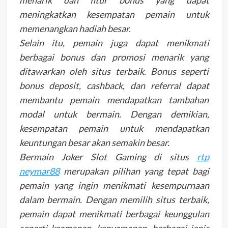
menarik dan fitur bonus yang dapat
meningkatkan kesempatan pemain untuk
memenangkan hadiah besar.
Selain itu, pemain juga dapat menikmati
berbagai bonus dan promosi menarik yang
ditawarkan oleh situs terbaik. Bonus seperti
bonus deposit, cashback, dan referral dapat
membantu pemain mendapatkan tambahan
modal untuk bermain. Dengan demikian,
kesempatan pemain untuk mendapatkan
keuntungan besar akan semakin besar.
Bermain Joker Slot Gaming di situs
rtp
neymar88
merupakan pilihan yang tepat bagi
pemain yang ingin menikmati kesempurnaan
dalam bermain. Dengan memilih situs terbaik,
pemain dapat menikmati berbagai keunggulan