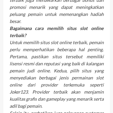
terbaik juga menawarkan berbagai bonus dan
promosi menarik yang dapat meningkatkan
peluang pemain untuk memenangkan hadiah
besar.
Bagaimana cara memilih situs slot online
terbaik?
Untuk memilih situs slot online terbaik, pemain
perlu memperhatikan beberapa hal penting.
Pertama, pastikan situs tersebut memiliki
lisensi resmi dan reputasi yang baik di kalangan
pemain judi online. Kedua, pilih situs yang
menyediakan berbagai jenis permainan slot
online dari provider terkemuka seperti
Joker123. Provider terbaik akan menjamin
kualitas grafis dan gameplay yang menarik serta
adil bagi pemain.