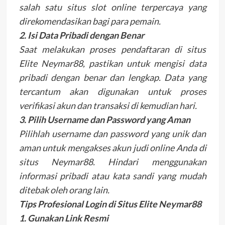
salah satu situs slot online terpercaya yang
direkomendasikan bagi para pemain.
2. Isi Data Pribadi dengan Benar
Saat melakukan proses pendaftaran di situs
Elite Neymar88, pastikan untuk mengisi data
pribadi dengan benar dan lengkap. Data yang
tercantum akan digunakan untuk proses
verifikasi akun dan transaksi di kemudian hari.
3. Pilih Username dan Password yang Aman
Pilihlah username dan password yang unik dan
aman untuk mengakses akun judi online Anda di
situs Neymar88. Hindari menggunakan
informasi pribadi atau kata sandi yang mudah
ditebak oleh orang lain.
Tips Profesional Login di Situs Elite Neymar88
1. Gunakan Link Resmi